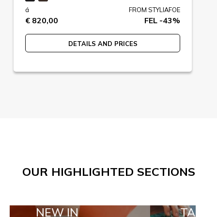
á
FROM STYLIAFOE
€ 820,00
FEL -43%
DETAILS AND PRICES
OUR HIGHLIGHTED SECTIONS
W IN
TAILOR MADE 