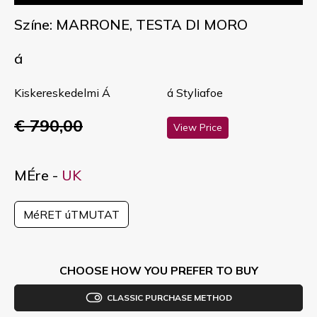
Színe: MARRONE, TESTA DI MORO
á
Kiskereskedelmi Á
á Styliafoe
€ 790,00
View Price
MÉre -
UK
MéRET úTMUTAT
CHOOSE HOW YOU PREFER TO BUY
CLASSIC PURCHASE METHOD