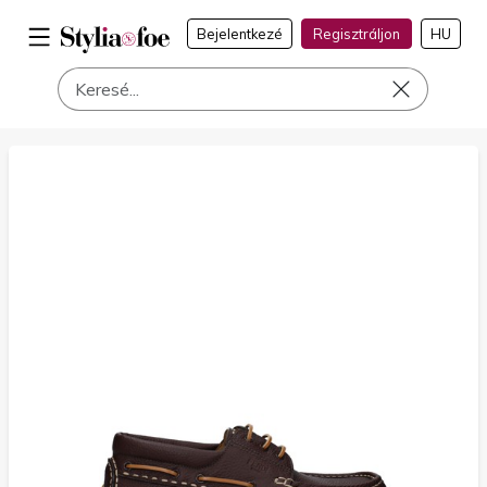
Bejelentkezé
Regisztráljon
HU
a címen