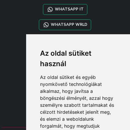
WHATSAPP IT
WHATSAPP WRLD
STYLIA SERVICES
Az oldal sütiket
SHOP B2B
TAYLOR MADE ORDERS
használ
DROPSHIPPING
Az oldal sütiket és egyéb
FELHASZNÁL
nyomkövető technológiákat
REGISZTRÁLJON A CÍMEN
alkalmaz, hogy javítsa a
BEJELENTKEZÉ
böngészési élményét, azzal hogy
BEVÁSÁRLÓKOSÁ
személyre szabott tartalmakat és
célzott hirdetéseket jelenít meg,
és elemzi a weboldalunk
forgalmát, hogy megtudjuk