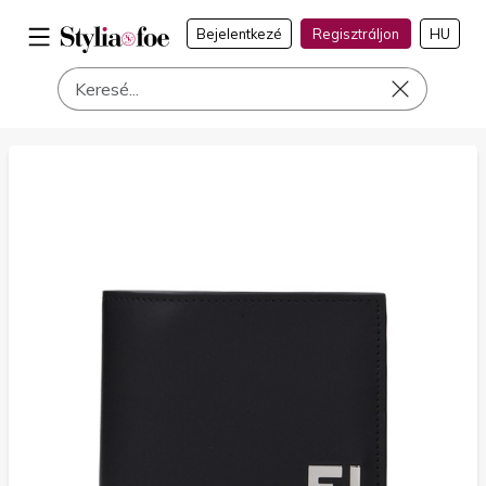
Bejelentkezé
Regisztráljon
HU
a címen