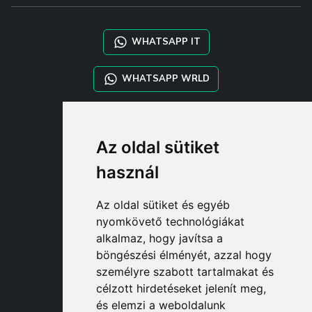
WHATSAPP IT
WHATSAPP WRLD
STYLIA SERVICES
Az oldal sütiket
SHOP B2B
TAYLOR MADE ORDERS
használ
DROPSHIPPING
Az oldal sütiket és egyéb
FELHASZNÁL
nyomkövető technológiákat
REGISZTRÁLJON A CÍMEN
alkalmaz, hogy javítsa a
BEJELENTKEZÉ
böngészési élményét, azzal hogy
BEVÁSÁRLÓKOSÁ
személyre szabott tartalmakat és
célzott hirdetéseket jelenít meg,
és elemzi a weboldalunk