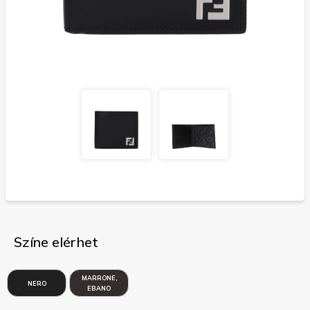
Színe elérhet
MARRONE,
NERO
EBANO