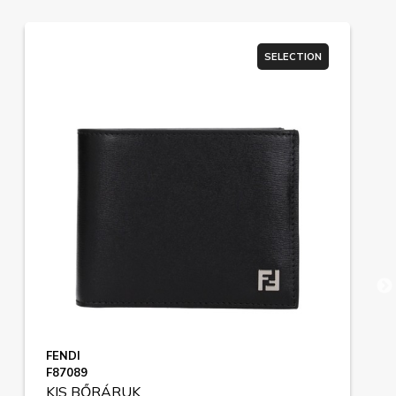
SELECTION
FENDI
F87089
KIS BŐRÁRUK