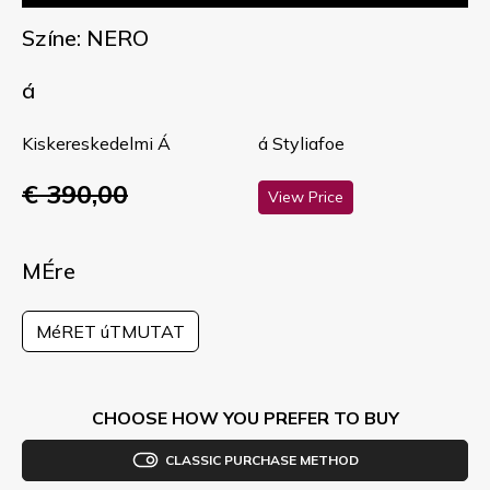
Színe: NERO
á
Kiskereskedelmi Á
á Styliafoe
€ 390,00
View Price
MÉre
MéRET úTMUTAT
CHOOSE HOW YOU PREFER TO BUY
CLASSIC PURCHASE METHOD