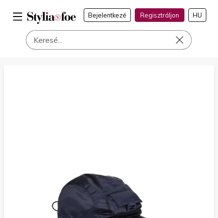
Bejelentkezé
Regisztráljon
HU
a címen