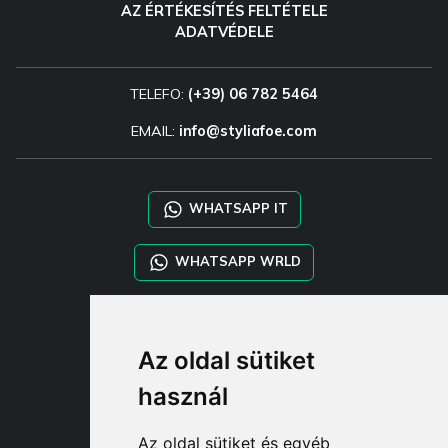
AZ ÉRTÉKESÍTÉS FELTÉTELE
ADATVÉDELE
TELEFO:
(+39) 06 782 5464
EMAIL:
info@styliafoe.com
WHATSAPP IT
WHATSAPP WRLD
STYLIA SERVICES
Az oldal sütiket
SHOP B2B
TAYLOR MADE ORDERS
használ
DROPSHIPPING
Az oldal sütiket és egyéb