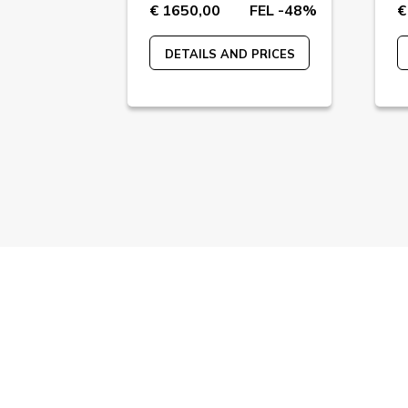
FEL -65%
€ 1650,00
FEL -48%
€
 PRICES
DETAILS AND PRICES