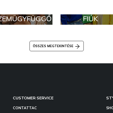
ZEMÜGYFÜGGŐ
FIÚK
ÖSSZES MEGTEKINTÉSE
CUSTOMER SERVICE
ST
CONTATTAC
SH