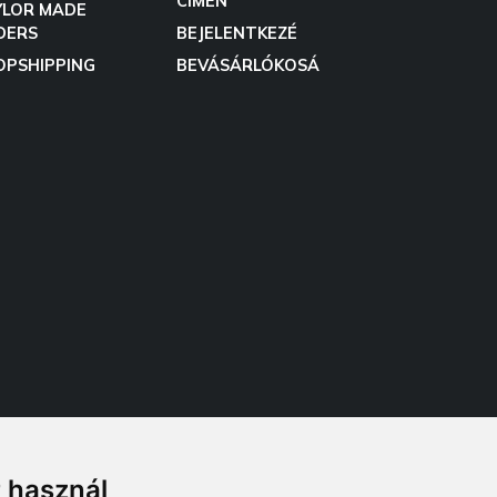
CÍMEN
YLOR MADE
DERS
BEJELENTKEZÉ
OPSHIPPING
BEVÁSÁRLÓKOSÁ
t használ