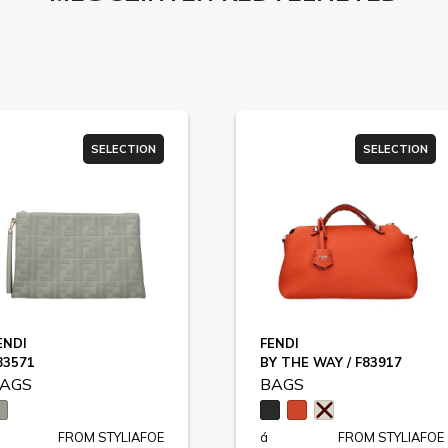
SELECTION
SELECTION
ENDI
FENDI
83571
BY THE WAY / F83917
AGS
BAGS
FROM STYLIAFOE
á
FROM STYLIAFOE