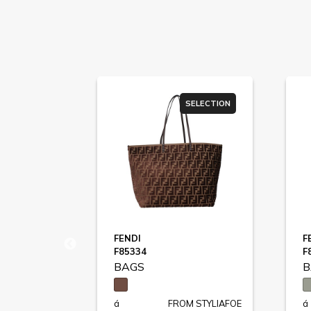
SELECTION
SELECTION
FENDI
F
F85334
F
BAGS
B
M STYLIAFOE
á
FROM STYLIAFOE
á