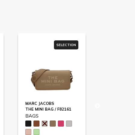
SELECTION
SU
MARC JACOBS
EGON VON F
THE MINI BAG / F82161
EVF68120
BAGS
BAGS