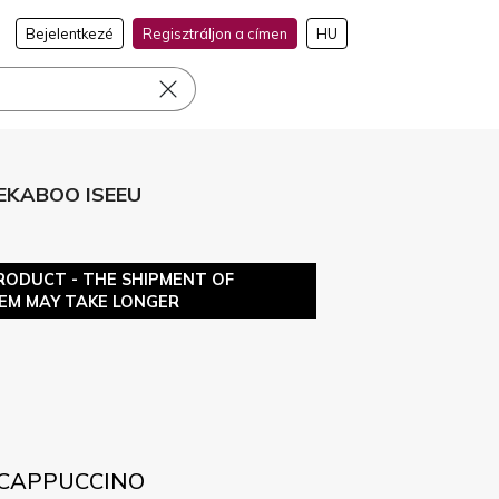
Bejelentkezé
Regisztráljon a címen
HU
EEKABOO ISEEU
RODUCT - THE SHIPMENT OF
TEM MAY TAKE LONGER
, CAPPUCCINO