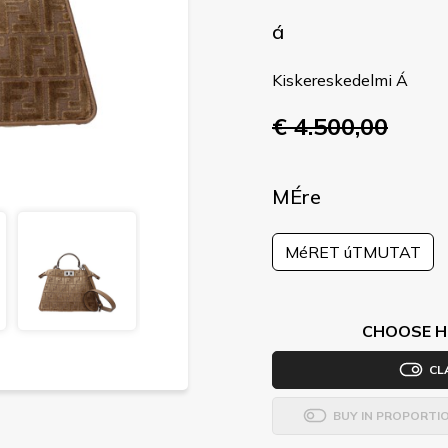
á
Kiskereskedelmi Á
€ 4.500,00
MÉre
MéRET úTMUTAT
CHOOSE H
CL
BUY IN PROPORTI