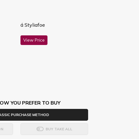
á Styliafoe
View Price
OW YOU PREFER TO BUY
ASSIC PURCHASE METHOD
ON
BUY TAKE ALL