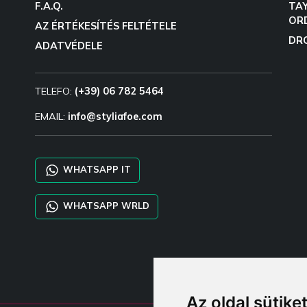
F.A.Q.
TA
OR
AZ ÉRTÉKESÍTÉS FELTÉTELE
DR
ADATVÉDELE
TELEFO:
(+39) 06 782 5464
EMAIL:
info@styliafoe.com
WHATSAPP IT
WHATSAPP WRLD
Az oldal sütike