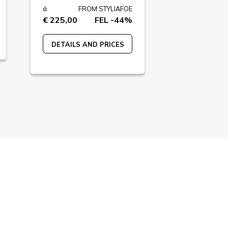
á
FROM STYLIAFOE
á
FR
€ 225,00
FEL -44%
€ 249,00
DETAILS AND PRICES
DETAILS A