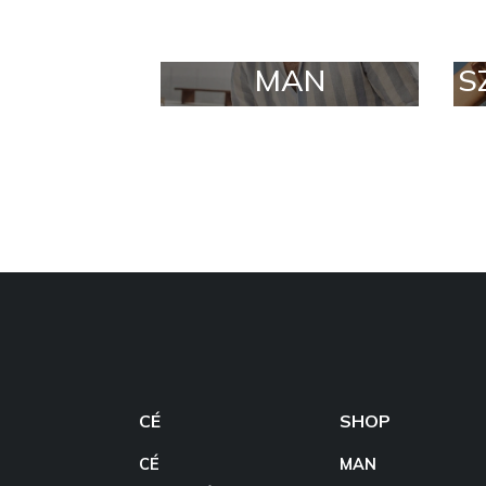
MAN
S
CÉ
SHOP
CÉ
MAN