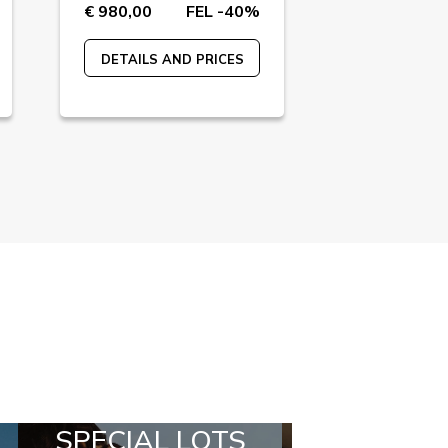
€ 980,00
FEL -40%
€ 1700,00
DETAILS AND PRICES
DETAILS A
ALL IN A BOX
STYLIA O