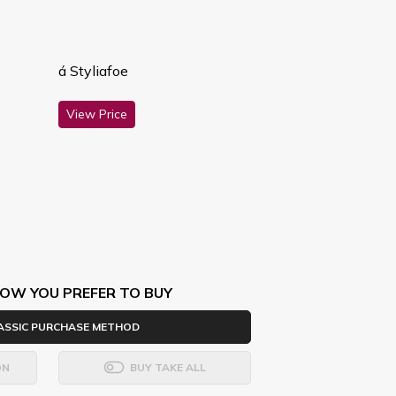
á Styliafoe
View Price
OW YOU PREFER TO BUY
ASSIC PURCHASE METHOD
ON
BUY TAKE ALL