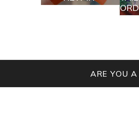
ORDERS
ARE YOU A