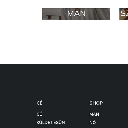
MAN
S
CÉ
SHOP
CÉ
MAN
KÜLDETÉSÜN
NŐ