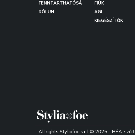
FENNTARTHATÓSÁ
FIÚK
RÓLUN
AGI
KIEGÉSZÍTŐK
All rights Styliafoe s.r.l. © 2025 - HÉA-s