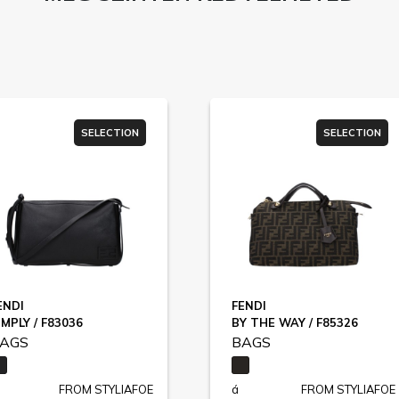
SELECTION
SELECTION
ENDI
FENDI
IMPLY / F83036
BY THE WAY / F85326
AGS
BAGS
FROM STYLIAFOE
á
FROM STYLIAFOE