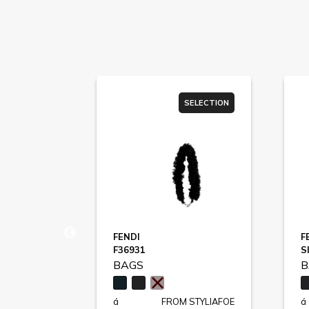
SELECTION
SELECTION
FENDI
F
F36931
S
BAGS
B
STYLIAFOE
á
FROM STYLIAFOE
á