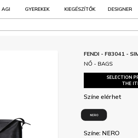
AGI
GYEREKEK
KIEGÉSZÍTŐK
DESIGNER
FENDI - F83041 - SI
NŐ - BAGS
SELECTION P
THE I
Színe elérhet
NERO
Színe: NERO