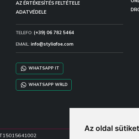
OR
AZ ÉRTÉKESÍTÉS FELTÉTELE
DR
ADATVÉDELE
TELEFO:
(+39) 06 782 5464
EMAIL:
info@styliafoe.com
WHATSAPP IT
WHATSAPP WRLD
Az oldal sütike
zá IT15015641002