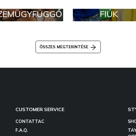
ZEMÜGYFÜGGŐ
FIÚK
ÖSSZES MEGTEKINTÉSE
CUSTOMER SERVICE
ST
CONTATTAC
SH
F.A.Q.
TA