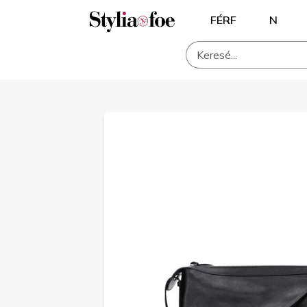
FÉRF
N