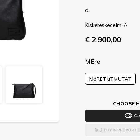
á
Kiskereskedelmi Á
€ 2.900,00
MÉre
MéRET úTMUTAT
CHOOSE H
CL
BUY IN PROPORTI