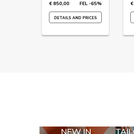
FEL -65%
€ 850,00
FEL -65%
€
 PRICES
DETAILS AND PRICES
 IN
TAILOR MADE