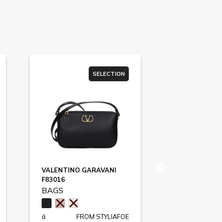
SELECTION
VALENTINO GARAVANI
VALENTINO 
F83016
ROCKSTUD / 
BAGS
BAGS
á
FROM STYLIAFOE
á
F