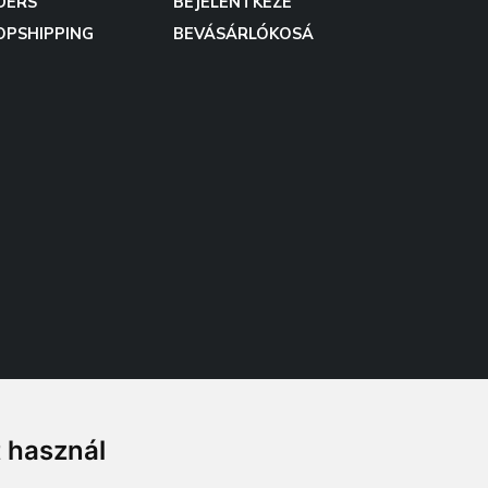
DERS
BEJELENTKEZÉ
OPSHIPPING
BEVÁSÁRLÓKOSÁ
t használ
Follow us