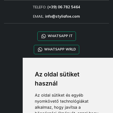
TELEFO:
(+39) 06 782 5464
EMAIL:
info@styliafoe.com
WHATSAPP IT
WHATSAPP WRLD
STYLIA SERVICES
Az oldal sütiket
SHOP B2B
TAYLOR MADE ORDERS
használ
DROPSHIPPING
Az oldal sütiket és egyéb
FELHASZNÁL
nyomkövető technológiákat
REGISZTRÁLJON A CÍMEN
alkalmaz, hogy javítsa a
BEJELENTKEZÉ