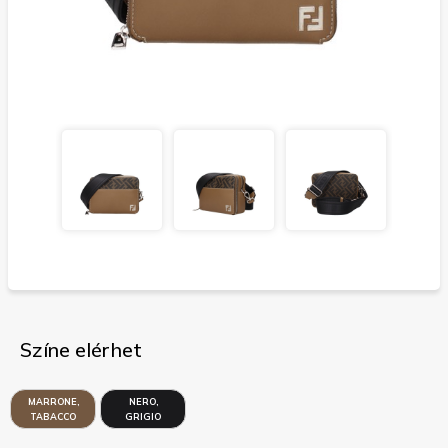
Színe elérhet
MARRONE,
NERO,
TABACCO
GRIGIO