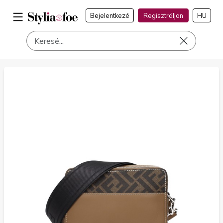
Bejelentkezé
Regisztráljon
HU
a címen