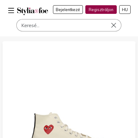
Bejelentkezé
Regisztráljon
HU
a címen