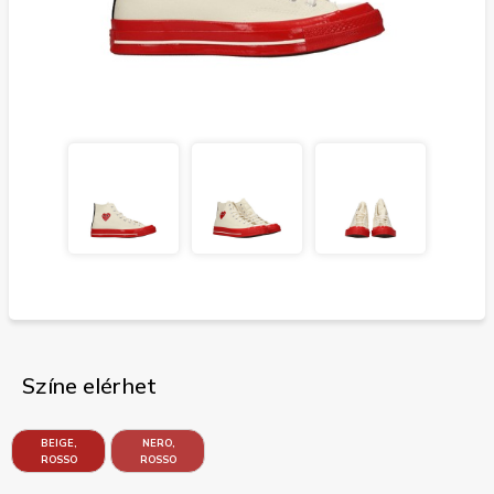
Színe elérhet
BEIGE,
NERO,
ROSSO
ROSSO