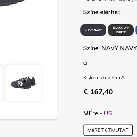
Színe elérhet
BLACK OFF
NAVY NAVY
WHITE
Színe: NAVY NAVY
á
Kiskereskedelmi Á
€ 167,40
MÉre -
US
MéRET úTMUTAT