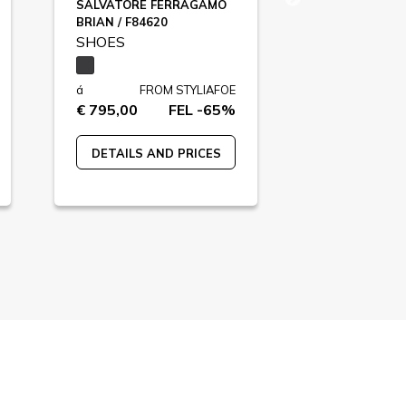
SALVATORE FERRAGAMO
DOLCE&GAB
BRIAN / F84620
F85422
SHOES
SHOES
á
FROM STYLIAFOE
á
FR
€ 795,00
FEL -65%
€ 895,00
DETAILS AND PRICES
DETAILS A