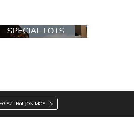
ALL IN A BOX
STYLIA OUTF
EGISZTRáLJON MOS