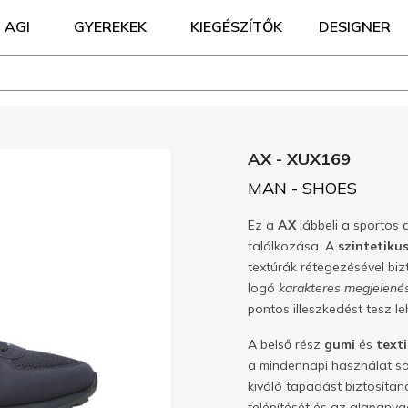
AGI
GYEREKEK
KIEGÉSZÍTŐK
DESIGNER
AX - XUX169
MAN - SHOES
Ez a
AX
lábbeli a sportos 
találkozása. A
szintetiku
textúrák rétegezésével biz
logó
karakteres megjelené
pontos illeszkedést tesz le
A belső rész
gumi
és
texti
a mindennapi használat s
kiváló tapadást biztosítan
felépítését és az alapany