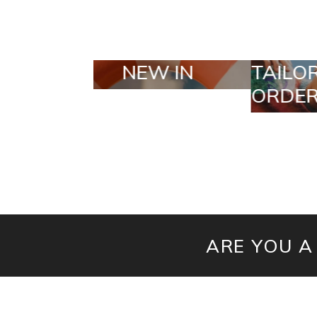
TAILOR MADE
SEL
ORDERS
ARE YOU A