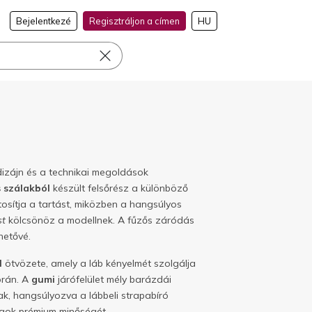
Bejelentkezé
Regisztráljon a címen
HU
dizájn és a technikai megoldások
s szálakból
készült felsőrész a különböző
tosítja a tartást, miközben a hangsúlyos
st
kölcsönöz a modellnek. A fűzős záródás
hetővé.
l
ötvözete, amely a láb kényelmét szolgálja
orán. A
gumi
járófelület mély barázdái
ak, hangsúlyozva a lábbeli strapabíró
agok prémium minőségét.