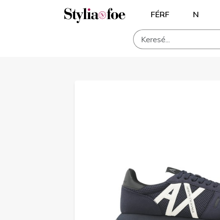
FÉRF
N