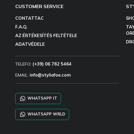
CUSTOMER SERVICE
ST
CONTATTAC
SH
F.A.Q.
TA
OR
AZ ÉRTÉKESÍTÉS FELTÉTELE
DR
ADATVÉDELE
TELEFO:
(+39) 06 782 5464
EMAIL:
info@styliafoe.com
WHATSAPP IT
WHATSAPP WRLD