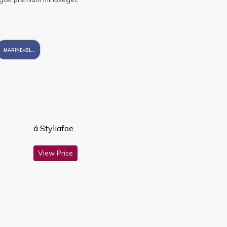
MARINE+BLUE
á Styliafoe
View Price