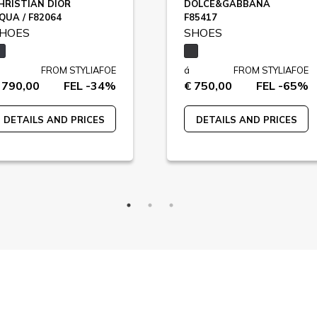
HRISTIAN DIOR
DOLCE&GABBANA
QUA / F82064
F85417
HOES
SHOES
FROM STYLIAFOE
á
FROM STYLIAFOE
 790,00
FEL -34%
€ 750,00
FEL -65%
DETAILS AND PRICES
DETAILS AND PRICES