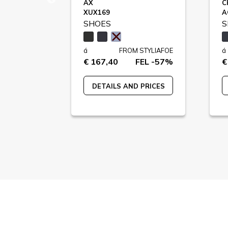
AX
C
XUX169
A
SHOES
S
STYLIAFOE
á
FROM STYLIAFOE
á
FEL -65%
€ 167,40
FEL -57%
€
 PRICES
DETAILS AND PRICES