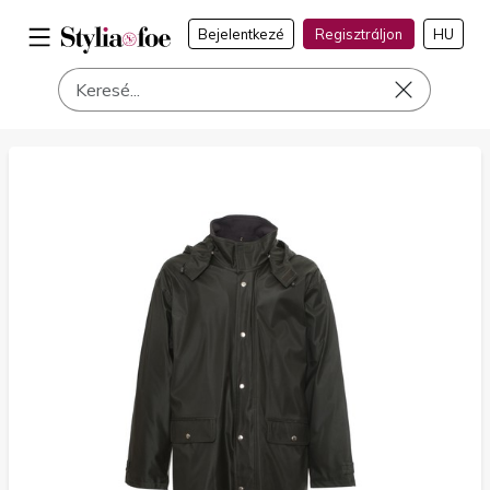
Bejelentkezé
Regisztráljon
HU
a címen