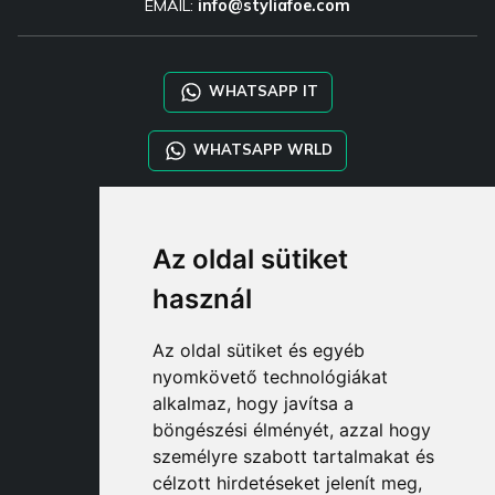
EMAIL:
info@styliafoe.com
WHATSAPP IT
WHATSAPP WRLD
STYLIA SERVICES
Az oldal sütiket
SHOP B2B
TAYLOR MADE ORDERS
használ
DROPSHIPPING
Az oldal sütiket és egyéb
FELHASZNÁL
nyomkövető technológiákat
REGISZTRÁLJON A CÍMEN
alkalmaz, hogy javítsa a
BEJELENTKEZÉ
böngészési élményét, azzal hogy
BEVÁSÁRLÓKOSÁ
személyre szabott tartalmakat és
célzott hirdetéseket jelenít meg,