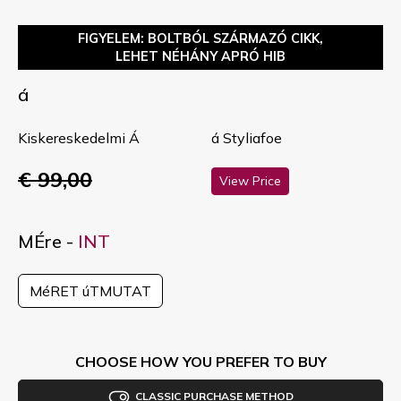
FIGYELEM: BOLTBÓL SZÁRMAZÓ CIKK,
LEHET NÉHÁNY APRÓ HIB
á
Kiskereskedelmi Á
á Styliafoe
€ 99,00
View Price
MÉre -
INT
MéRET úTMUTAT
CHOOSE HOW YOU PREFER TO BUY
CLASSIC PURCHASE METHOD