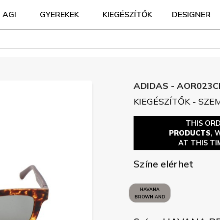
AGI
GYEREKEK
KIEGÉSZÍTŐK
DESIGNER
ADIDAS - AOR023C
KIEGÉSZÍTŐK - SZ
THIS OR
PRODUCTS
, 
AT THIS TI
Színe elérhet
HAVANA
BROWN AND
BLACK