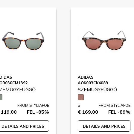
DIDAS
ADIDAS
OR030CM1392
AOK003CK4089
ZEMÜGYFÜGGŐ
SZEMÜGYFÜGGŐ
FROM STYLIAFOE
á
FROM STYLIAFOE
 119,00
FEL -85%
€ 169,00
FEL -89%
DETAILS AND PRICES
DETAILS AND PRICES