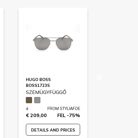
HUGO BOSS
SAFILO
BOSS1723S
TRATTO12S
SZEMÜGYFÜGGŐ
SZEMÜGYF
á
FROM STYLIAFOE
á
FR
€ 209,00
FEL -75%
€ 190,00
DETAILS AND PRICES
DETAILS A