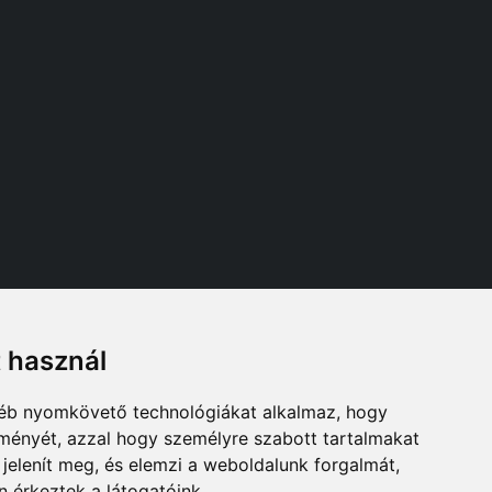
t használ
Follow us
gyéb nyomkövető technológiákat alkalmaz, hogy
lményét, azzal hogy személyre szabott tartalmakat
 jelenít meg, és elemzi a weboldalunk forgalmát,
 érkeztek a látogatóink.