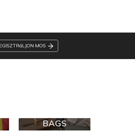
EGISZTRáLJON MOS
BAGS