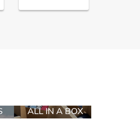
A BOX
STYLIA OUTFIT
TRE
BRA