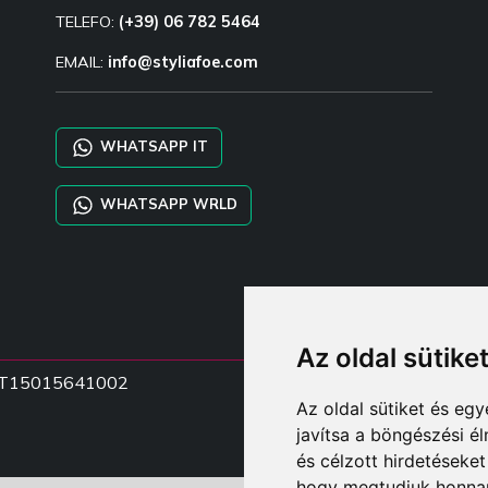
TELEFO:
(+39) 06 782 5464
EMAIL:
info@styliafoe.com
WHATSAPP IT
WHATSAPP WRLD
Az oldal sütike
zá IT15015641002
Az oldal sütiket és e
javítsa a böngészési é
és célzott hirdetéseket
hogy megtudjuk honnan