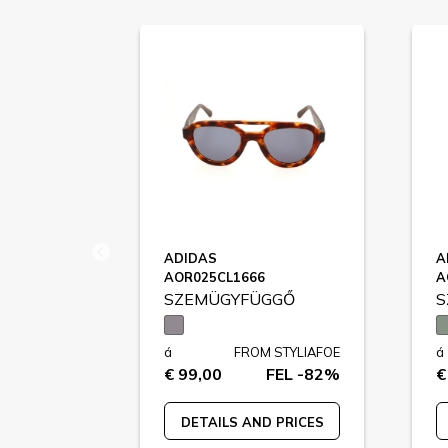
ADIDAS
A
AOR025CL1666
A
GGŐ
SZEMÜGYFÜGGŐ
S
STYLIAFOE
á
FROM STYLIAFOE
á
FEL -80%
€ 99,00
FEL -82%
€
 PRICES
DETAILS AND PRICES