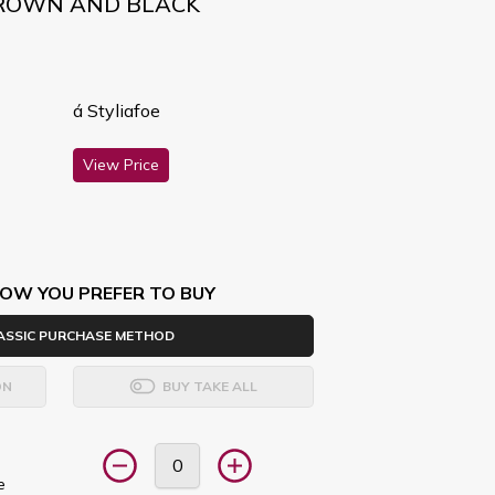
BROWN AND BLACK
á Styliafoe
View Price
OW YOU PREFER TO BUY
ASSIC PURCHASE METHOD
ON
BUY TAKE ALL
e