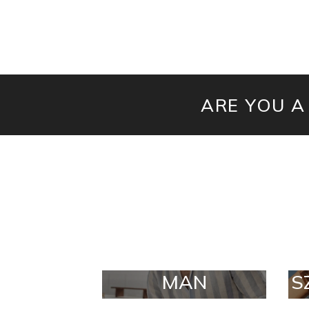
ARE YOU A
MAN
S