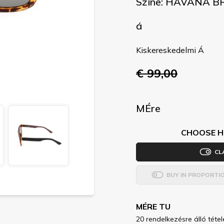
Színe: HAVANA 
á
Kiskereskedelmi Á
€ 99,00
MÉre
CHOOSE H
CL
BUY IN PROPORTI
MÉRE TU
20 rendelkezésre álló tétel