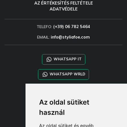
AZ ÉRTÉKESÍTÉS FELTÉTELE
ADATVÉDELE
TELEFO:
(+39) 06 782 5464
EMAIL:
info@styliafoe.com
WHATSAPP IT
WHATSAPP WRLD
STYLIA SERVICES
Az oldal sütiket
SHOP B2B
TAYLOR MADE ORDERS
használ
DROPSHIPPING
Az oldal sütiket és egyéb