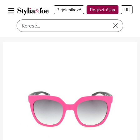
Bejelentkezé
Regisztráljon
HU
a címen