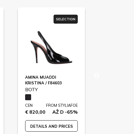
SELECTION
AMINA MUADDI
DOLCE&GAB
KRISTINA / F84603
F80796
BOTY
BOTY
CEN
FROM STYLIAFOE
CEN
F
€ 820,00
AŽ D -65%
€ 1150,00
DETAILS AND PRICES
DETAILS A