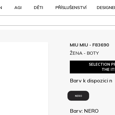
N
AGI
DĚTI
PŘÍSLUŠENSTVÍ
DESIGNE
MIU MIU - F83690
ŽENA - BOTY
SELECTION P
THE I
Barv k dispozici n
NERO
Barv: NERO