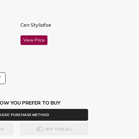
Cen Styliafoe
View Price
T
OW YOU PREFER TO BUY
ASSIC PURCHASE METHOD
ON
BUY TAKE ALL