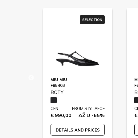
SELECTION
SELECTION
MIU MIU
M
8
F85403
F
BOTY
B
M STYLIAFOE
CEN
FROM STYLIAFOE
C
AŽ D -54%
€ 990,00
AŽ D -65%
€
 PRICES
DETAILS AND PRICES