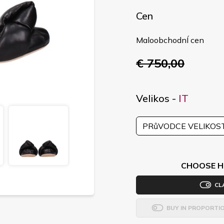
Cen
MaloobchodnÍ cen
€ 750,00
Velikos -
IT
PRůVODCE VELIKOS
CHOOSE H
CL
BUY IN PROPORTI