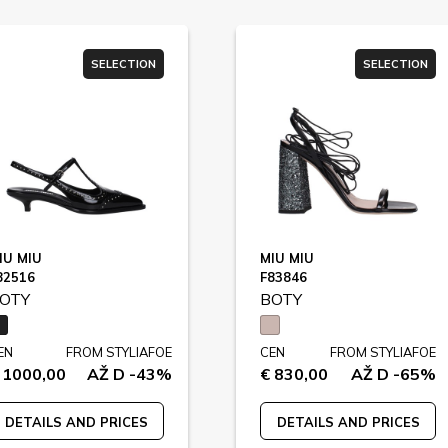
SELECTION
SELECTION
IU MIU
MIU MIU
82516
F83846
OTY
BOTY
EN
FROM STYLIAFOE
CEN
FROM STYLIAFOE
 1000,00
AŽ D -43%
€ 830,00
AŽ D -65%
DETAILS AND PRICES
DETAILS AND PRICES