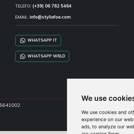
TELEFO:
(+39) 06 782 5464
EMAIL:
info@styliafoe.com
WHATSAPP IT
WHATSAPP WRLD
We use cookie
5015641002
We use cookies and oth
experience on our webs
ads, to analyze our web
are coming from.