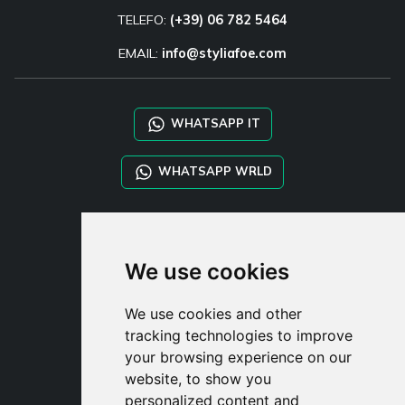
TELEFO:
(+39) 06 782 5464
EMAIL:
info@styliafoe.com
WHATSAPP IT
WHATSAPP WRLD
STYLIA SERVICES
SHOP B2B
We use cookies
TAYLOR MADE ORDERS
DROPSHIPPING
We use cookies and other
tracking technologies to improve
UŽIVATE
your browsing experience on our
ZAREGISTROVA
website, to show you
PŘIHLÁSIT S
personalized content and