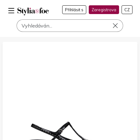
Přihlásit s
Zaregistrova
CZ