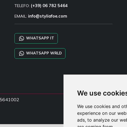
TELEFO:
(+39) 06 782 5464
EMAIL:
info@styliafoe.com
WHATSAPP IT
WHATSAPP WRLD
We use cookie
5015641002
We use cookies and oth
experience on our webs
ads, to analyze our web
are coming from.