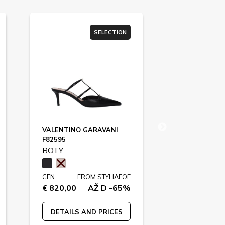
SELECTION
VALENTINO GARAVANI
STELLA MCC
F82595
VIBRAM / F79
BOTY
BOTY
CEN
FROM STYLIAFOE
CEN
FR
€ 820,00
AŽ D -65%
€ 595,00
DETAILS AND PRICES
DETAILS A