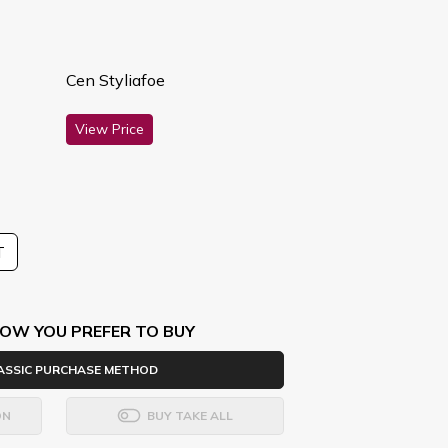
Cen Styliafoe
View Price
T
OW YOU PREFER TO BUY
ASSIC PURCHASE METHOD
ON
BUY TAKE ALL