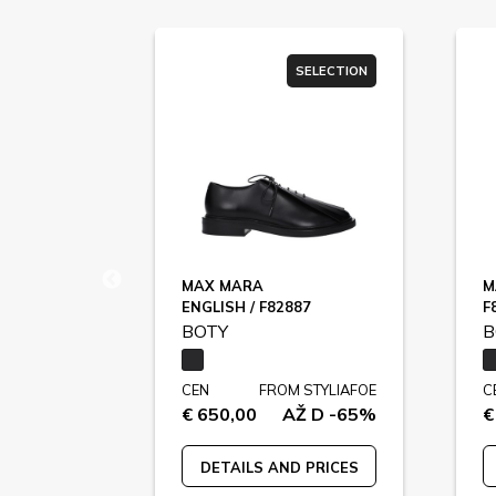
SELECTION
SELECTION
MAX MARA
M
F84581
ENGLISH / F82887
F
BOTY
B
STYLIAFOE
CEN
FROM STYLIAFOE
C
Ž D -43%
€ 650,00
AŽ D -65%
€
 PRICES
DETAILS AND PRICES