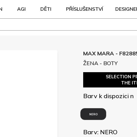
N
AGI
DĚTI
PŘÍSLUŠENSTVÍ
DESIGNE
MAX MARA - F8288
ŽENA - BOTY
SELECTION P
THE I
Barv k dispozici n
NERO
Barv: NERO