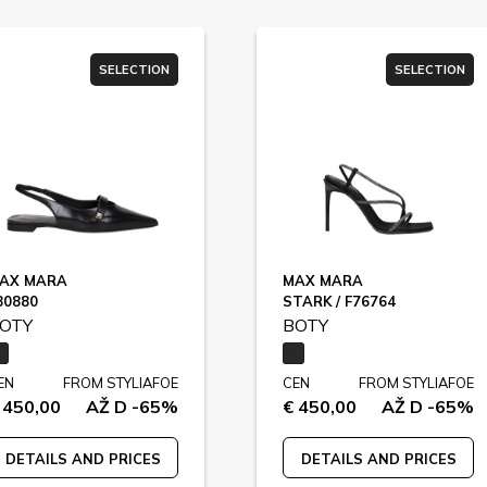
SELECTION
SELECTION
AX MARA
MAX MARA
80880
STARK / F76764
OTY
BOTY
EN
FROM STYLIAFOE
CEN
FROM STYLIAFOE
 450,00
AŽ D -65%
€ 450,00
AŽ D -65%
DETAILS AND PRICES
DETAILS AND PRICES