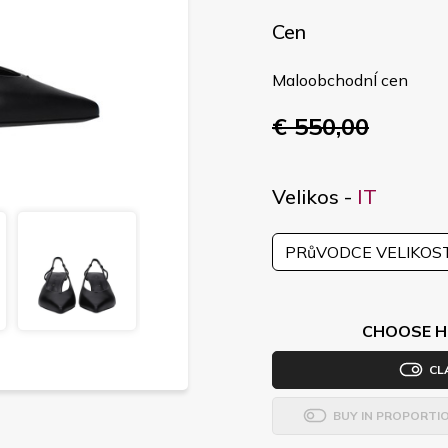
Cen
MaloobchodnÍ cen
€ 550,00
Velikos -
IT
PRůVODCE VELIKOS
CHOOSE H
CL
BUY IN PROPORTI