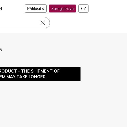
R
Přihlásit s
Zaregistrova
CZ
5
RODUCT - THE SHIPMENT OF
TEM MAY TAKE LONGER