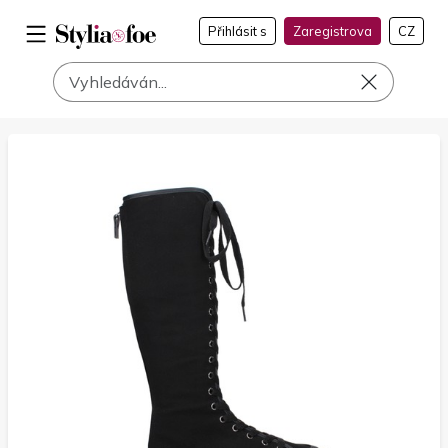
Přihlásit s
Zaregistrova
CZ