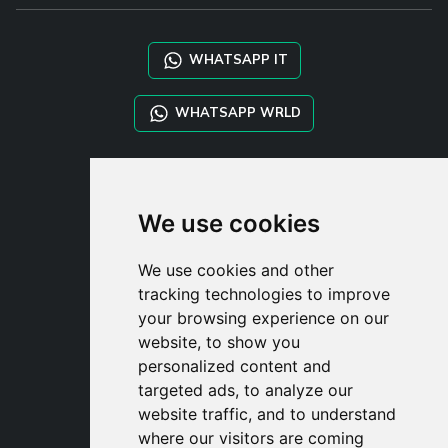
WHATSAPP IT
WHATSAPP WRLD
STYLIA SERVICES
SHOP B2B
We use cookies
TAYLOR MADE ORDERS
DROPSHIPPING
We use cookies and other
tracking technologies to improve
UŽIVATE
your browsing experience on our
ZAREGISTROVA
website, to show you
PŘIHLÁSIT S
personalized content and
NÁKUPNÍ KOŠÍ
targeted ads, to analyze our
website traffic, and to understand
where our visitors are coming