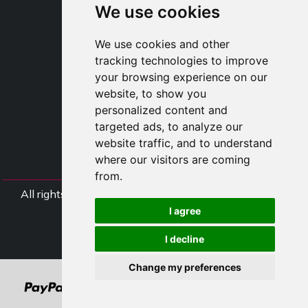
SHOP B2B
We use cookies
TAYLOR MADE ORDERS
DROPSHIPPING
We use cookies and other
tracking technologies to improve
UŽIVATE
your browsing experience on our
ZAREGISTROVA
website, to show you
PŘIHLÁSIT S
personalized content and
NÁKUPNÍ KOŠÍ
targeted ads, to analyze our
website traffic, and to understand
where our visitors are coming
from.
All rights Styliafoe s.r.l. © 2025 - DI IT15015641002
I agree
Follow us
I decline
Change my preferences