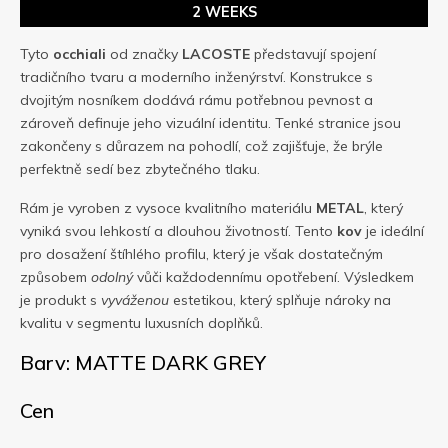
2 WEEKS
Tyto
occhiali
od značky
LACOSTE
představují spojení
tradičního tvaru a moderního inženýrství. Konstrukce s
dvojitým nosníkem dodává rámu potřebnou pevnost a
zároveň definuje jeho vizuální identitu. Tenké stranice jsou
zakončeny s důrazem na pohodlí, což zajišťuje, že brýle
perfektně sedí bez zbytečného tlaku.
Rám je vyroben z vysoce kvalitního materiálu
METAL
, který
vyniká svou lehkostí a dlouhou životností. Tento
kov
je ideální
pro dosažení štíhlého profilu, který je však dostatečným
způsobem
odolný
vůči každodennímu opotřebení. Výsledkem
je produkt s
vyváženou
estetikou, který splňuje nároky na
kvalitu v segmentu luxusních doplňků.
Barv: MATTE DARK GREY
Cen