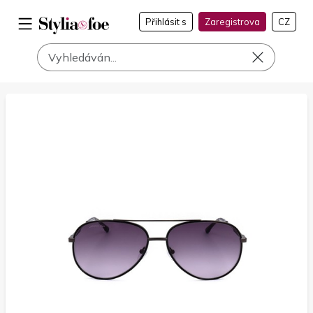
Přihlásit s
Zaregistrova
CZ