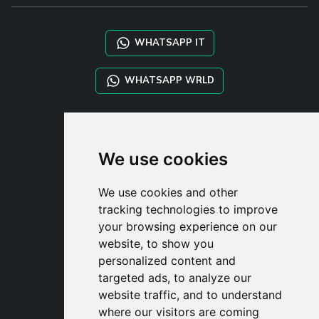
WHATSAPP IT
WHATSAPP WRLD
STYLIA SERVICES
SHOP B2B
We use cookies
TAYLOR MADE ORDERS
DROPSHIPPING
We use cookies and other
tracking technologies to improve
UŽIVATE
your browsing experience on our
ZAREGISTROVA
website, to show you
PŘIHLÁSIT S
personalized content and
NÁKUPNÍ KOŠÍ
targeted ads, to analyze our
website traffic, and to understand
where our visitors are coming