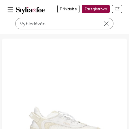
Přihlásit s
Zaregistrova
CZ