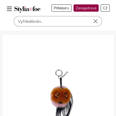
Přihlásit s
Zaregistrova
CZ