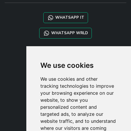
WHATSAPP IT
WHATSAPP WRLD
STYLIA SERVICES
SHOP B2B
We use cookies
TAYLOR MADE ORDERS
DROPSHIPPING
We use cookies and other
tracking technologies to improve
UŽIVATE
your browsing experience on our
ZAREGISTROVA
website, to show you
PŘIHLÁSIT S
personalized content and
NÁKUPNÍ KOŠÍ
targeted ads, to analyze our
website traffic, and to understand
where our visitors are coming