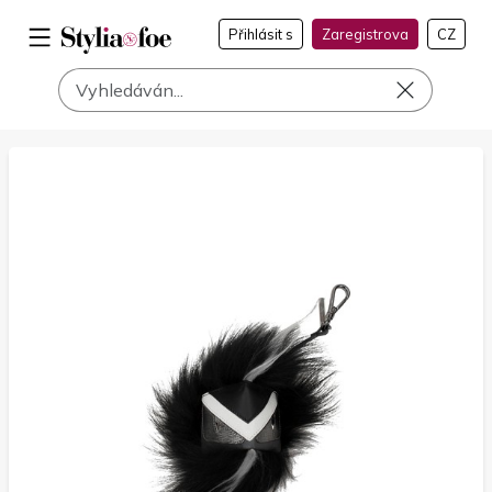
Přihlásit s
Zaregistrova
CZ