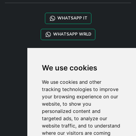
WHATSAPP IT
WHATSAPP WRLD
STYLIA SERVICES
SHOP B2B
We use cookies
TAYLOR MADE ORDERS
DROPSHIPPING
We use cookies and other
tracking technologies to improve
UŽIVATE
your browsing experience on our
ZAREGISTROVA
website, to show you
PŘIHLÁSIT S
personalized content and
NÁKUPNÍ KOŠÍ
targeted ads, to analyze our
website traffic, and to understand
where our visitors are coming