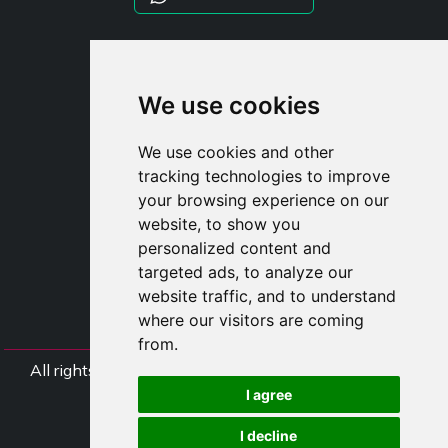
STYLIA SERVICES
SHOP B2B
We use cookies
TAYLOR MADE ORDERS
DROPSHIPPING
We use cookies and other
tracking technologies to improve
UŽIVATE
your browsing experience on our
ZAREGISTROVA
website, to show you
PŘIHLÁSIT S
personalized content and
NÁKUPNÍ KOŠÍ
targeted ads, to analyze our
website traffic, and to understand
where our visitors are coming
from.
All rights Styliafoe s.r.l. © 2025 - DI IT15015641002
I agree
Follow us
I decline