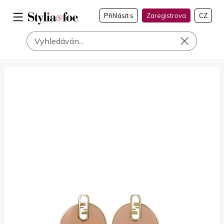
Přihlásit s
Zaregistrova
CZ