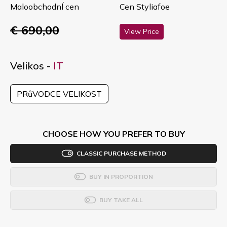
MaloobchodnÍ cen
Cen Styliafoe
€ 690,00
View Price
Velikos -
IT
PRůVODCE VELIKOST
CHOOSE HOW YOU PREFER TO BUY
CLASSIC PURCHASE METHOD
BUY IN PROPORTION
BUY TAKE ALL