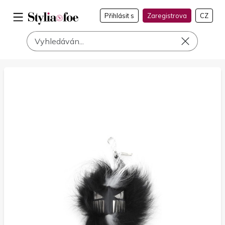
Přihlásit s
Zaregistrova
CZ