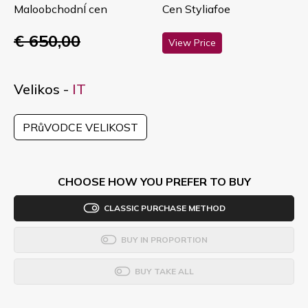
MaloobchodnÍ cen
Cen Styliafoe
€ 650,00
View Price
Velikos -
IT
PRůVODCE VELIKOST
CHOOSE HOW YOU PREFER TO BUY
CLASSIC PURCHASE METHOD
BUY IN PROPORTION
BUY TAKE ALL