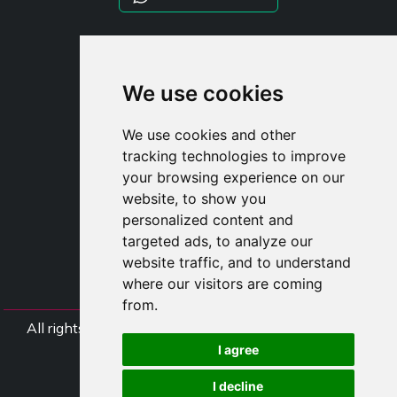
STYLIA SERVICES
SHOP B2B
We use cookies
TAYLOR MADE ORDERS
DROPSHIPPING
We use cookies and other
tracking technologies to improve
UŽIVATE
your browsing experience on our
ZAREGISTROVA
website, to show you
PŘIHLÁSIT S
personalized content and
NÁKUPNÍ KOŠÍ
targeted ads, to analyze our
website traffic, and to understand
where our visitors are coming
from.
All rights Styliafoe s.r.l. © 2025 - DI IT15015641002
I agree
Follow us
I decline