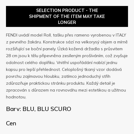
SELECTION PRODUCT - THE
SHIPMENT OF THE ITEM MAY TAKE
LONGER
FENDI uvádí model Roll, tašku přes rameno vyrobenou v ITALY
z pevného žakáru. Konstrukce sází na velkorysý objem a mírně
rozšiřující se boční panely. Úzká kožená držadla s průsvitem
28 cm jsou k tělu připevněna zesíleným prošíváním, což zvyšuje
odolnost celého doplňku. Vnitřní uspořádání nabízí jednu
kapsu pro lepší přehlednost. Celoplošný tkaný vzor dodává
povrchu zajímavou hloubku, zatímco jednoduchý střih
zdůrazňuje praktickou stránku produktu. Každý detail je
zpracován s důrazem na rovnováhu mezi estetikou a užitnou
hodnotou.
Barv: BLU, BLU SCURO
Cen