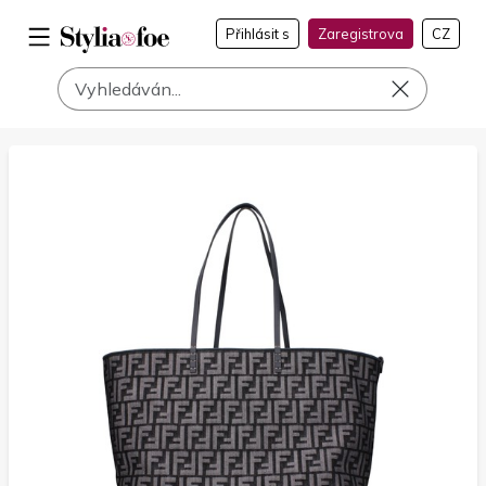
Přihlásit s
Zaregistrova
CZ