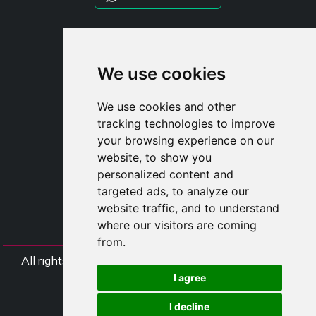
STYLIA SERVICES
SHOP B2B
We use cookies
TAYLOR MADE ORDERS
DROPSHIPPING
We use cookies and other
tracking technologies to improve
UŽIVATE
your browsing experience on our
ZAREGISTROVA
website, to show you
PŘIHLÁSIT S
personalized content and
NÁKUPNÍ KOŠÍ
targeted ads, to analyze our
website traffic, and to understand
where our visitors are coming
from.
All rights Styliafoe s.r.l. © 2025 - DI IT15015641002
I agree
Follow us
I decline