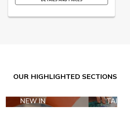
OUR HIGHLIGHTED SECTIONS
W IN
TAILOR MADE O