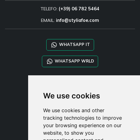
TELEFO:
(+39) 06 782 5464
EMAIL:
info@styliafoe.com
WHATSAPP IT
WHATSAPP WRLD
STYLIA SERVICES
SHOP B2B
We use cookies
TAYLOR MADE ORDERS
DROPSHIPPING
We use cookies and other
tracking technologies to improve
UŽIVATE
your browsing experience on our
ZAREGISTROVA
website, to show you
PŘIHLÁSIT S