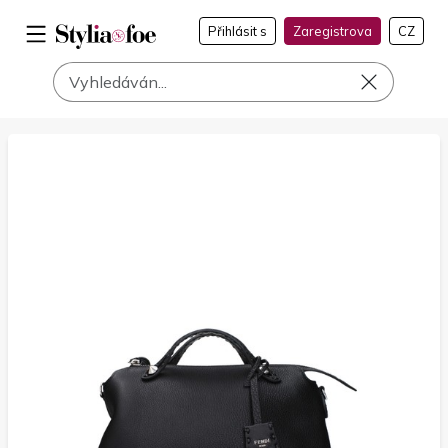
Přihlásit s
Zaregistrova
CZ