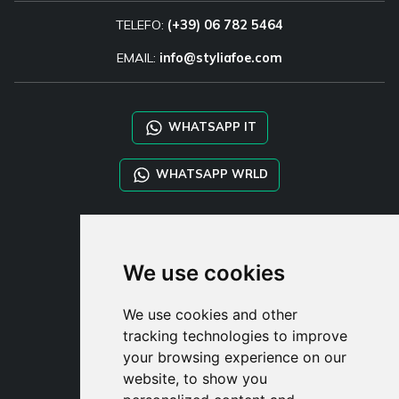
TELEFO:
(+39) 06 782 5464
EMAIL:
info@styliafoe.com
WHATSAPP IT
WHATSAPP WRLD
STYLIA SERVICES
SHOP B2B
We use cookies
TAYLOR MADE ORDERS
DROPSHIPPING
We use cookies and other
tracking technologies to improve
UŽIVATE
your browsing experience on our
ZAREGISTROVA
website, to show you
PŘIHLÁSIT S