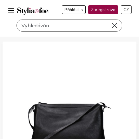
Přihlásit s
Zaregistrova
CZ