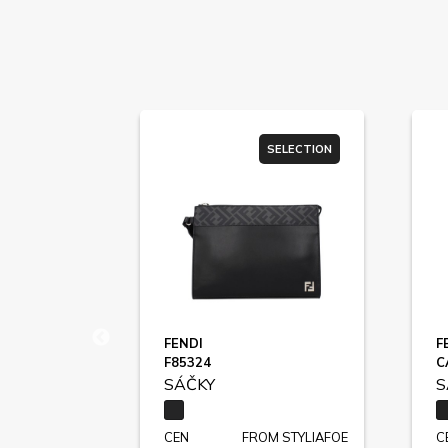
SELECTION
SELECTION
FENDI
F
F85324
C
SÁČKY
S
STYLIAFOE
CEN
FROM STYLIAFOE
C