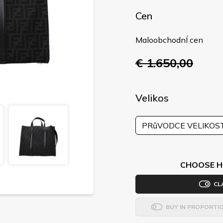
Cen
MaloobchodnÍ cen
€ 1.650,00
Velikos
PRůVODCE VELIKOS
CHOOSE H
CL
BUY IN PROPORTI