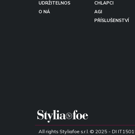
UDRŽITELNOS
CHLAPCI
O NÁ
AGI
PŘÍSLUŠENSTVÍ
All rights Styliafoe s.r.l. © 2025 - DI IT1