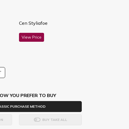
Cen Styliafoe
View Price
T
OW YOU PREFER TO BUY
ASSIC PURCHASE METHOD
ON
BUY TAKE ALL