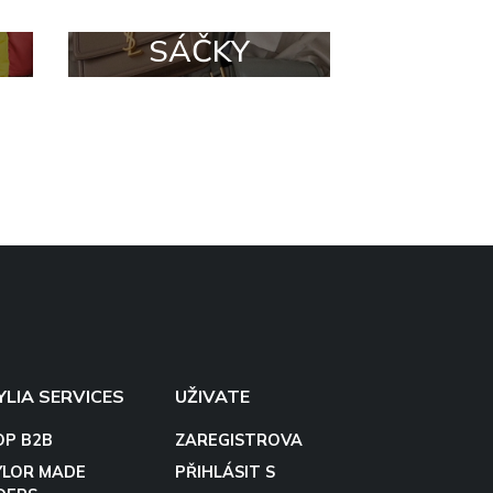
SÁČKY
YLIA SERVICES
UŽIVATE
OP B2B
ZAREGISTROVA
YLOR MADE
PŘIHLÁSIT S