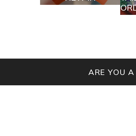
ORDERS
ARE YOU A