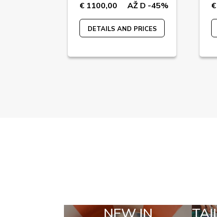
Ž D -43%
€ 1100,00
AŽ D -45%
€
 PRICES
DETAILS AND PRICES
NEW IN
TAILOR MADE