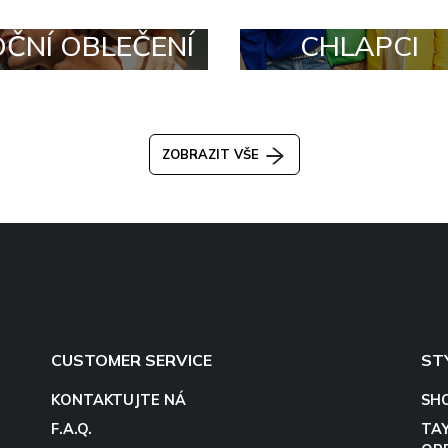
OČNÍ OBLEČENÍ
CHLAPCI
ZOBRAZIT VŠE
CUSTOMER SERVICE
ST
KONTAKTUJTE NÁ
SH
F.A.Q.
TA