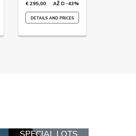
€ 295,00
AŽ D -43%
€ 2500,00
DETAILS AND PRICES
DETAILS A
 LOTS
ALL IN A BOX
ST