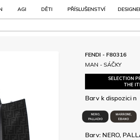
N
AGI
DĚTI
PŘÍSLUŠENSTVÍ
DESIGNE
FENDI - F80316
MAN - SÁČKY
SELECTION P
THE I
Barv k dispozici n
NERO,
MARRONE,
PALLADIO
EBANO
Barv: NERO, PAL