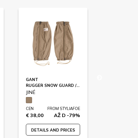
GANT
GANT
RUGGER SNOW GUARD / 099460
JINÉ
JINÉ
CEN
FROM STYLIAFOE
CEN
FR
€ 38,00
AŽ D -79%
€ 33,00
DETAILS AND PRICES
DETAILS A