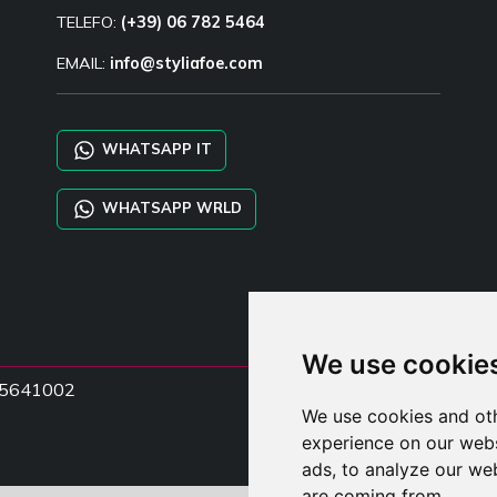
TELEFO:
(+39) 06 782 5464
EMAIL:
info@styliafoe.com
WHATSAPP IT
WHATSAPP WRLD
We use cookie
5015641002
We use cookies and oth
experience on our webs
ads, to analyze our web
are coming from.