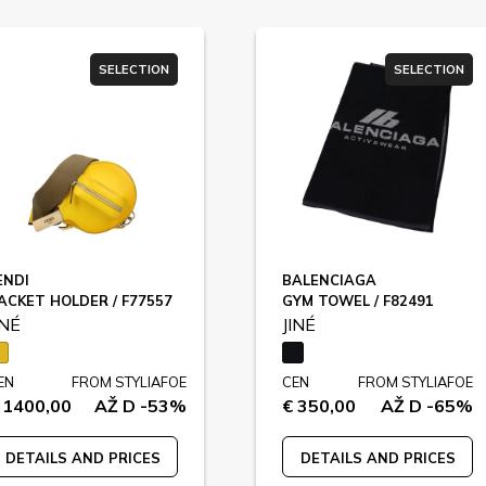
SELECTION
SELECTION
ENDI
BALENCIAGA
ACKET HOLDER / F77557
GYM TOWEL / F82491
INÉ
JINÉ
EN
FROM STYLIAFOE
CEN
FROM STYLIAFOE
 1400,00
AŽ D -53%
€ 350,00
AŽ D -65%
DETAILS AND PRICES
DETAILS AND PRICES