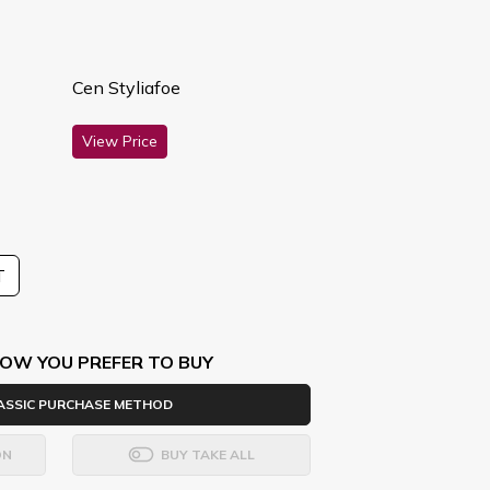
Cen Styliafoe
View Price
T
OW YOU PREFER TO BUY
ASSIC PURCHASE METHOD
ON
BUY TAKE ALL