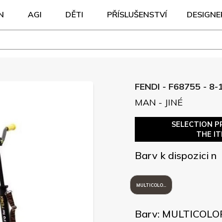
N
AGI
DĚTI
PŘÍSLUŠENSTVÍ
DESIGNE
FENDI - F68755 - 8-
MAN - JINÉ
SELECTION P
THE I
Barv k dispozici n
MULTICOLORE
Barv: MULTICOLO