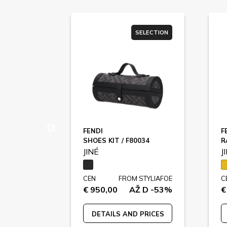
SELECTION
FENDI
F
STARS & STRIPES PEN / 099380
SHOES KIT / F80034
R
JINÉ
J
STYLIAFOE
CEN
FROM STYLIAFOE
C
Ž D -73%
€ 950,00
AŽ D -53%
€
 PRICES
DETAILS AND PRICES