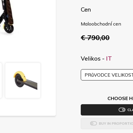
Cen
MaloobchodnÍ cen
€ 790,00
Velikos -
IT
PRůVODCE VELIKOS
CHOOSE H
CL
BUY IN PROPORTI