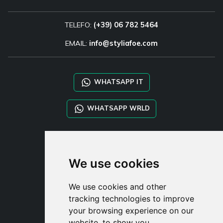
TELEFO:
(+39) 06 782 5464
EMAIL:
info@styliafoe.com
WHATSAPP IT
WHATSAPP WRLD
STYLIA SERVICES
SHOP B2B
We use cookies
TAYLOR MADE ORDERS
DROPSHIPPING
We use cookies and other
tracking technologies to improve
UŽIVATE
your browsing experience on our
ZAREGISTROVA
website, to show you