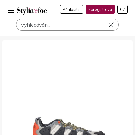
Přihlásit s
Zaregistrova
CZ