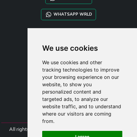
WHATSAPP WRLD
STYLIA SERVICES
SHOP B2B
We use cookies
TAYLOR MADE ORDERS
DROPSHIPPING
We use cookies and other
tracking technologies to improve
UŽIVATE
your browsing experience on our
ZAREGISTROVA
website, to show you
PŘIHLÁSIT S
personalized content and
NÁKUPNÍ KOŠÍ
targeted ads, to analyze our
website traffic, and to understand
where our visitors are coming
from.
All rights Styliafoe s.r.l. © 2025 - DI IT15015641002
I agree