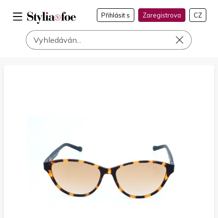
Přihlásit s
Zaregistrova
CZ