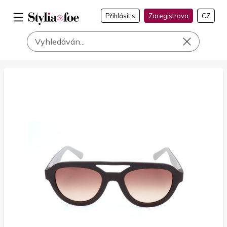
Přihlásit s
Zaregistrova
CZ