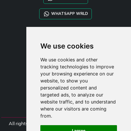
WHATSAPP WRLD
STYLIA SERVICES
SHOP B2B
We use cookies
TAYLOR MADE ORDERS
DROPSHIPPING
We use cookies and other
tracking technologies to improve
UŽIVATE
your browsing experience on our
ZAREGISTROVA
website, to show you
PŘIHLÁSIT S
personalized content and
NÁKUPNÍ KOŠÍ
targeted ads, to analyze our
website traffic, and to understand
where our visitors are coming
from.
All rights Styliafoe s.r.l. © 2025 - DI IT15015641002
I agree