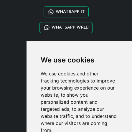
WHATSAPP IT
WHATSAPP WRLD
STYLIA SERVICES
SHOP B2B
We use cookies
TAYLOR MADE ORDERS
DROPSHIPPING
We use cookies and other
tracking technologies to improve
UŽIVATE
your browsing experience on our
ZAREGISTROVA
website, to show you
PŘIHLÁSIT S
personalized content and
NÁKUPNÍ KOŠÍ
targeted ads, to analyze our
website traffic, and to understand
where our visitors are coming
from.