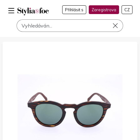
Přihlásit s
Zaregistrova
CZ