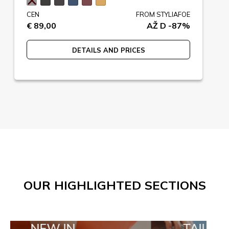
CEN
FROM STYLIAFOE
€ 89,00
AŽ D -87%
DETAILS AND PRICES
OUR HIGHLIGHTED SECTIONS
 IN
TAILOR MADE O