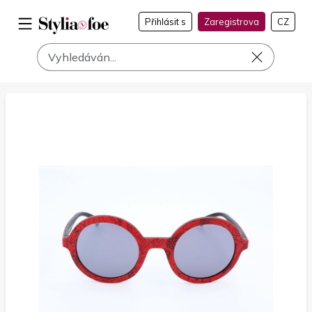
Přihlásit s
Zaregistrova
CZ