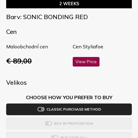
2 WEEKS
Barv: SONIC BONDING RED
Cen
MaloobchodnÍ cen
Cen Styliafoe
€ 89,00
View Price
Velikos
CHOOSE HOW YOU PREFER TO BUY
CLASSIC PURCHASE METHOD
BUY IN PROPORTION
BUY TAKE ALL