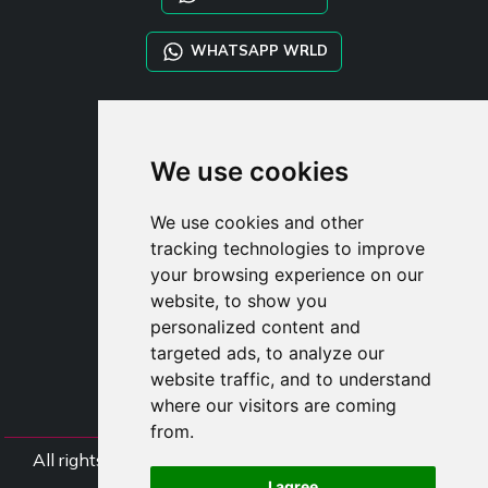
WHATSAPP WRLD
STYLIA SERVICES
SHOP B2B
We use cookies
TAYLOR MADE ORDERS
DROPSHIPPING
We use cookies and other
tracking technologies to improve
UŽIVATE
your browsing experience on our
ZAREGISTROVA
website, to show you
PŘIHLÁSIT S
personalized content and
NÁKUPNÍ KOŠÍ
targeted ads, to analyze our
website traffic, and to understand
where our visitors are coming
from.
All rights Styliafoe s.r.l. © 2025 - DI IT15015641002
I agree