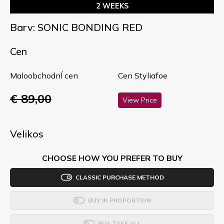
2 WEEKS
Barv: SONIC BONDING RED
Cen
MaloobchodnÍ cen
Cen Styliafoe
€ 89,00
View Price
Velikos
CHOOSE HOW YOU PREFER TO BUY
CLASSIC PURCHASE METHOD
BUY IN PROPORTION
BUY TAKE ALL