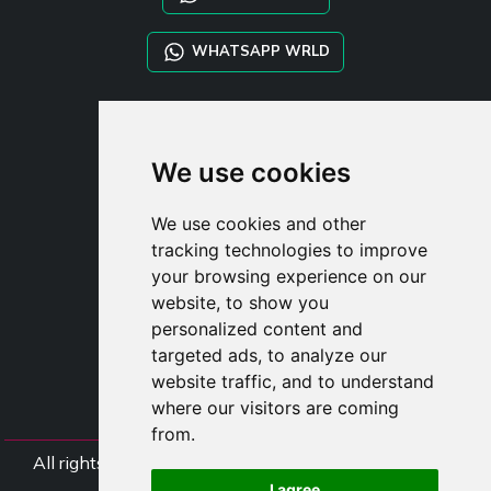
WHATSAPP WRLD
STYLIA SERVICES
SHOP B2B
We use cookies
TAYLOR MADE ORDERS
DROPSHIPPING
We use cookies and other
tracking technologies to improve
UŽIVATE
your browsing experience on our
ZAREGISTROVA
website, to show you
PŘIHLÁSIT S
personalized content and
NÁKUPNÍ KOŠÍ
targeted ads, to analyze our
website traffic, and to understand
where our visitors are coming
from.
All rights Styliafoe s.r.l. © 2025 - DI IT15015641002
I agree