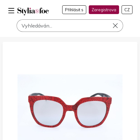
Přihlásit s
Zaregistrova
CZ