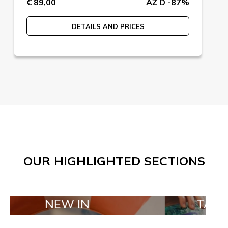
€ 89,00
AŽ D -87%
DETAILS AND PRICES
OUR HIGHLIGHTED SECTIONS
EW IN
TAILOR MADE