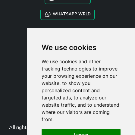
WHATSAPP WRLD
STYLIA SERVICES
SHOP B2B
We use cookies
TAYLOR MADE ORDERS
DROPSHIPPING
We use cookies and other
tracking technologies to improve
UŽIVATE
your browsing experience on our
ZAREGISTROVA
website, to show you
PŘIHLÁSIT S
personalized content and
NÁKUPNÍ KOŠÍ
targeted ads, to analyze our
website traffic, and to understand
where our visitors are coming
from.
All rights Styliafoe s.r.l. © 2025 - DI IT15015641002
I agree