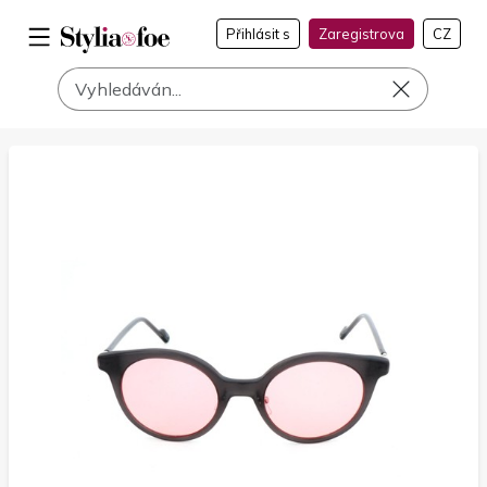
Přihlásit s
Zaregistrova
CZ