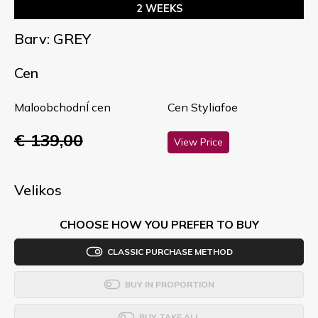
2 WEEKS
Barv: GREY
Cen
MaloobchodnÍ cen
Cen Styliafoe
€ 139,00
View Price
Velikos
CHOOSE HOW YOU PREFER TO BUY
CLASSIC PURCHASE METHOD
BUY IN PROPORTION
BUY TAKE ALL