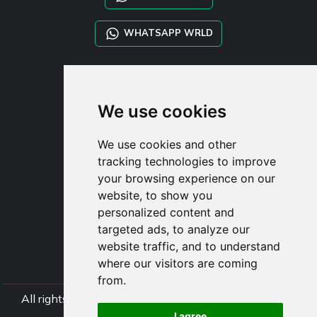
WHATSAPP WRLD
STYLIA SERVICES
SHOP B2B
We use cookies
TAYLOR MADE ORDERS
DROPSHIPPING
We use cookies and other
tracking technologies to improve
UŽIVATE
your browsing experience on our
ZAREGISTROVA
website, to show you
PŘIHLÁSIT S
personalized content and
NÁKUPNÍ KOŠÍ
targeted ads, to analyze our
website traffic, and to understand
where our visitors are coming
from.
All rights Styliafoe s.r.l. © 2025 - DI IT15015641002
I agree