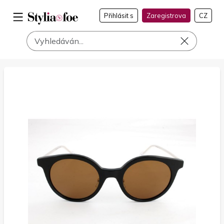
Přihlásit s
Zaregistrova
CZ