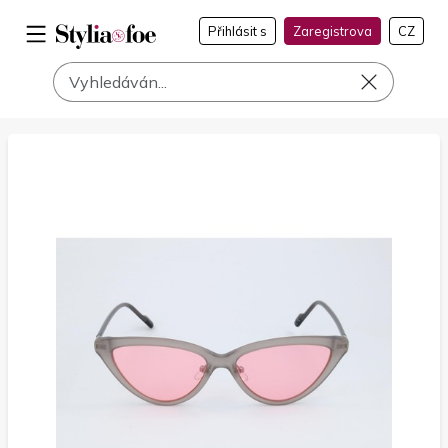
Přihlásit s
Zaregistrova
CZ