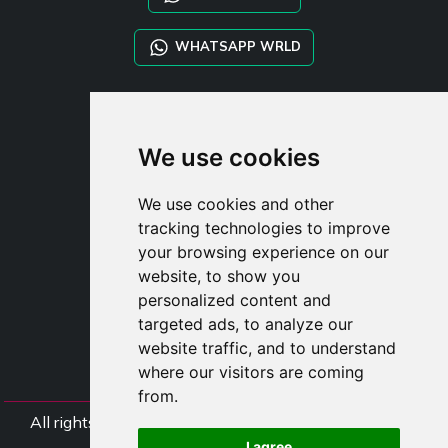
WHATSAPP WRLD
STYLIA SERVICES
SHOP B2B
We use cookies
TAYLOR MADE ORDERS
DROPSHIPPING
We use cookies and other
tracking technologies to improve
UŽIVATE
your browsing experience on our
ZAREGISTROVA
website, to show you
PŘIHLÁSIT S
personalized content and
NÁKUPNÍ KOŠÍ
targeted ads, to analyze our
website traffic, and to understand
where our visitors are coming
from.
All rights Styliafoe s.r.l. © 2025 - DI IT15015641002
I agree