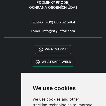
PODMÍNKY PRODEJ
OCHRANA OSOBNÍCH ÚDAJ
TELEFO:
(+39) 06 782 5464
EMAIL:
info@styliafoe.com
WHATSAPP IT
WHATSAPP WRLD
STYLIA SERVICES
SHOP B2B
We use cookies
TAYLOR MADE ORDERS
DROPSHIPPING
We use cookies and other
tracking technologies to improve