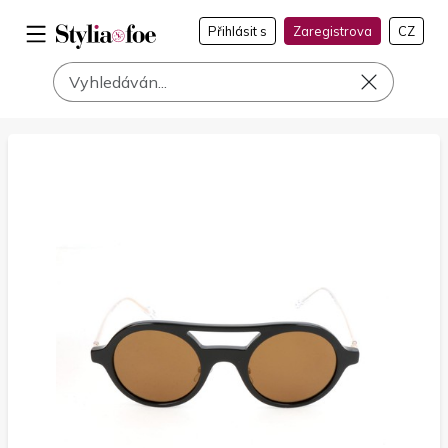
Přihlásit s
Zaregistrova
CZ