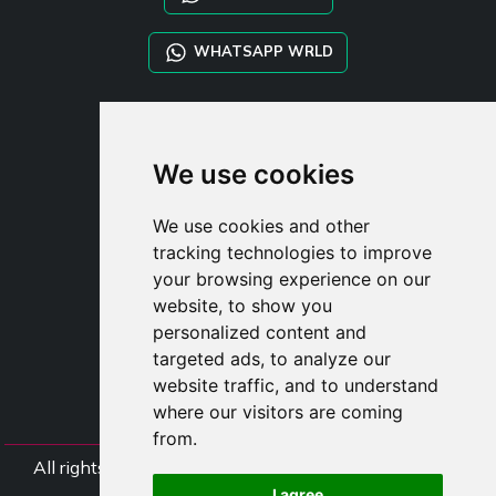
WHATSAPP WRLD
STYLIA SERVICES
SHOP B2B
We use cookies
TAYLOR MADE ORDERS
DROPSHIPPING
We use cookies and other
tracking technologies to improve
UŽIVATE
your browsing experience on our
ZAREGISTROVA
website, to show you
PŘIHLÁSIT S
personalized content and
NÁKUPNÍ KOŠÍ
targeted ads, to analyze our
website traffic, and to understand
where our visitors are coming
from.
All rights Styliafoe s.r.l. © 2025 - DI IT15015641002
I agree