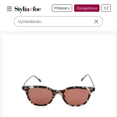
Přihlásit s
Zaregistrova
CZ