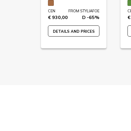
STYLIAFOE
CEN
FROM STYLIAFOE
C
D -43%
€ 930,00
D -65%
€
 PRICES
DETAILS AND PRICES