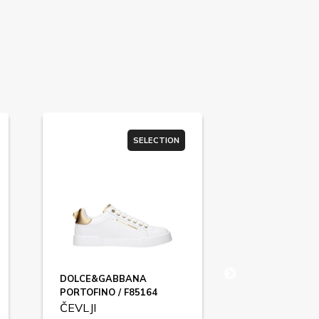
SELECTION
DOLCE&GABBANA
VALENTINO 
PORTOFINO / F85164
F84688
ČEVLJI
ČEVLJI