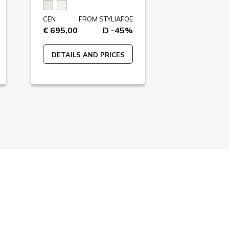
CEN
FROM STYLIAFOE
CEN
FR
€ 695,00
D -45%
€ 890,00
DETAILS AND PRICES
DETAILS A