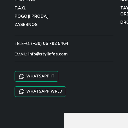
F.A.Q.
TA
OR
POGOJI PRODAJ
DR
ZASEBNOS
TELEFO:
(+39) 06 782 5464
EMAIL:
info@styliafoe.com
WHATSAPP IT
WHATSAPP WRLD