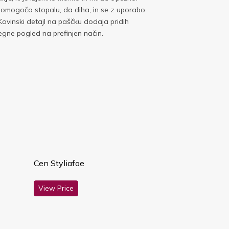
 omogoča stopalu, da diha, in se z uporabo
 Kovinski detajl na paščku dodaja pridih
itegne pogled na prefinjen način.
Cen Styliafoe
View Price