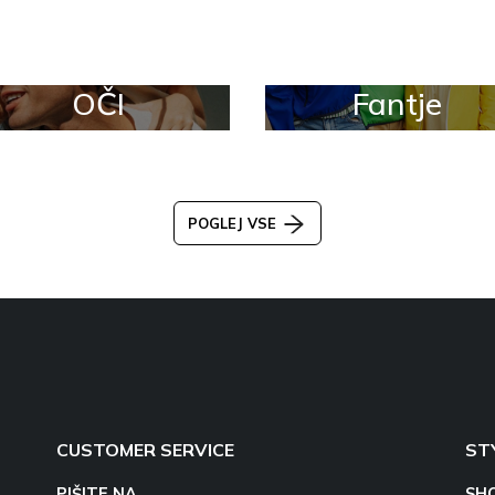
OČI
Fantje
POGLEJ VSE
CUSTOMER SERVICE
ST
PIŠITE NA
SH