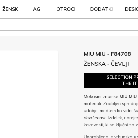
ŽENSK
AGI
OTROCI
DODATKI
DESI
MIU MIU - F84708
ŽENSKA - ČEVLJI
SELECTION P
THE I
Mokasini znamke
MIU MIU
materiali. Zaobljen sprednj
udobje, medtem ko vidni š
dovršenost
. Izdelek, narej
kakovosti, ki so ključni za
Uporabljeno je vrhunsko
u