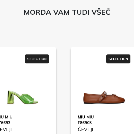
MORDA VAM TUDI VŠEČ
SELECTION
SELECTION
IU MIU
MIU MIU
76693
F86903
EVLJI
ČEVLJI