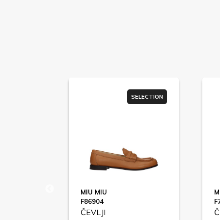
SELECTION
SELECTION
NA
MIU MIU
M
4605
F86904
F
ČEVLJI
Č