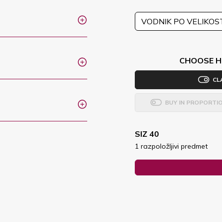
VODNIK PO VELIKOS
CHOOSE H
CL
BUY IN PROPORTI
SIZ 40
1 razpoložljivi predmet