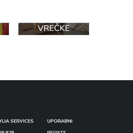
VREČKE
YLIA SERVICES
UPORABNI
OP B2B
REGISTE