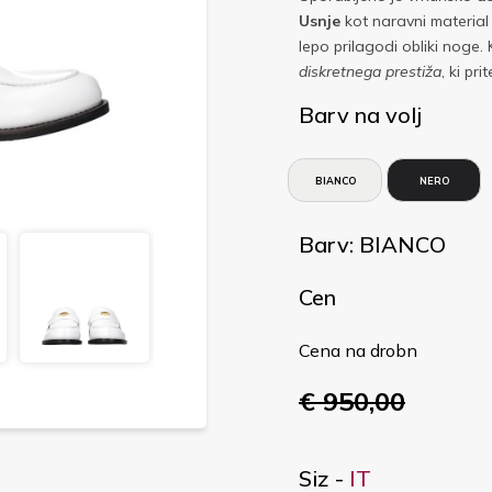
Usnje
kot naravni material
lepo prilagodi obliki noge.
diskretnega prestiža
, ki pr
Barv na volj
BIANCO
NERO
Barv: BIANCO
Cen
Cena na drobn
€ 950,00
Siz -
IT