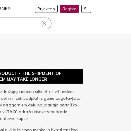
GNER
Prijavite s
Registe
SL
RODUCT - THE SHIPMENT OF
TEM MAY TAKE LONGER
združujejo močno silhueto z vrhunskimi
i del in nizek podplat iz gume zagotavljata
ivi na zgornjem delu poudarjajo
obrtniško
en v
ITALY
, odraža visoke standarde
 zahtevne kupce.
snje
, ki je izjemno mehko in hkrati trpežno.