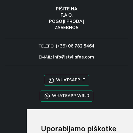
PIŠITE NA
F.A.Q.
POGOJI PRODAJ
ZASEBNOS
TELEFO:
(+39) 06 782 5464
EMAIL:
info@styliafoe.com
WHATSAPP IT
WHATSAPP WRLD
STYLIA SERVICES
SHOP B2B
Uporabljamo piškotke
TAYLOR MADE ORDERS