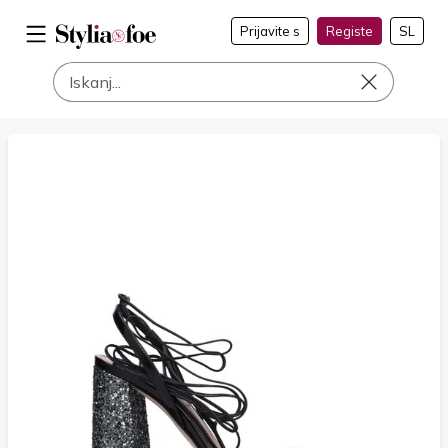
Prijavite s
Registe
SL