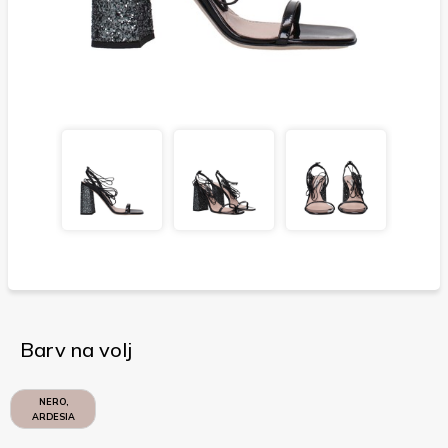
Barv na volj
NERO,
ARDESIA