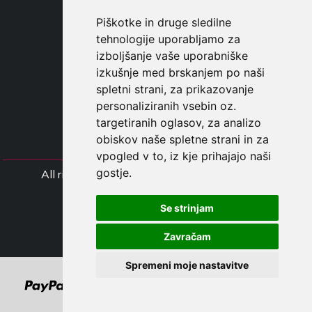
DROPSHIPPING
Piškotke in druge sledilne
tehnologije uporabljamo za
UPORABNI
izboljšanje vaše uporabniške
REGISTE
izkušnje med brskanjem po naši
PRIJAVITE S
spletni strani, za prikazovanje
NAKUPOVALNA KOŠARIC
personaliziranih vsebin oz.
targetiranih oglasov, za analizo
obiskov naše spletne strani in za
vpogled v to, iz kje prihajajo naši
gostje.
All rights Styliafoe s.r.l. © 2025 - Številka DD
IT15015641002
Se strinjam
Follow us
Zavračam
Spremeni moje nastavitve