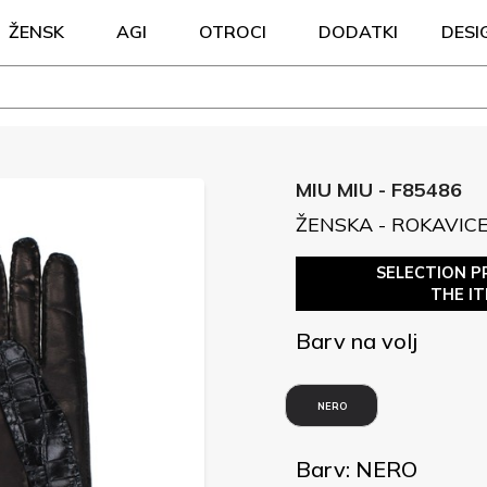
ŽENSK
AGI
OTROCI
DODATKI
DESI
MIU MIU - F85486
ŽENSKA - ROKAVIC
SELECTION P
THE I
Barv na volj
NERO
Barv: NERO