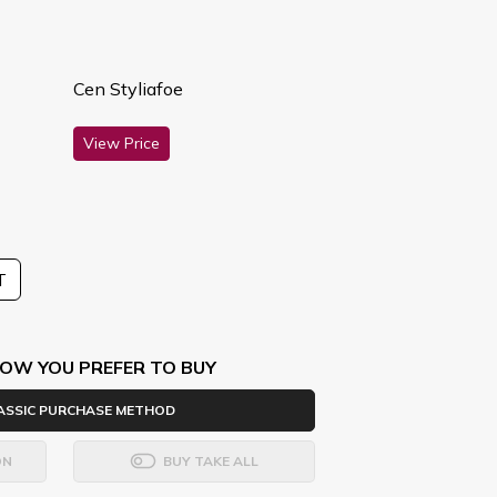
Cen Styliafoe
View Price
T
OW YOU PREFER TO BUY
ASSIC PURCHASE METHOD
ON
BUY TAKE ALL