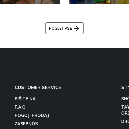
POGLEJ VSE
CUSTOMER SERVICE
ST
PIŠITE NA
SH
F.A.Q.
TA
OR
POGOJI PRODAJ
DR
ZASEBNOS