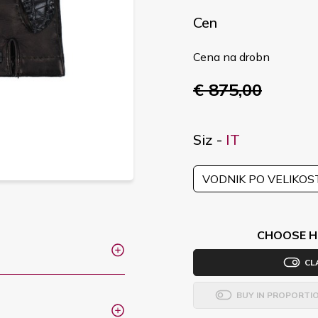
Cen
Cena na drobn
€ 875,00
Siz -
IT
VODNIK PO VELIKOS
CHOOSE H
CL
BUY IN PROPORTI