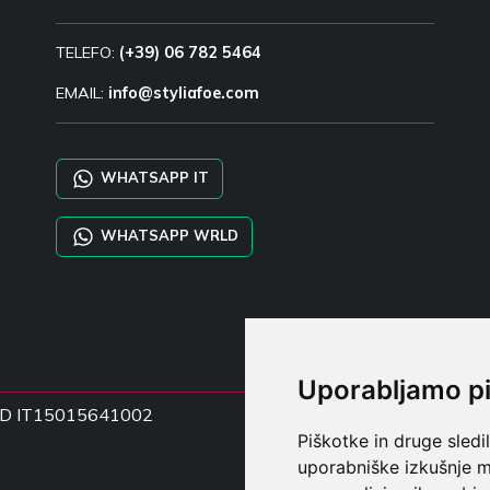
TELEFO:
(+39) 06 782 5464
EMAIL:
info@styliafoe.com
WHATSAPP IT
WHATSAPP WRLD
Uporabljamo p
ka DD IT15015641002
Piškotke in druge sledi
uporabniške izkušnje m