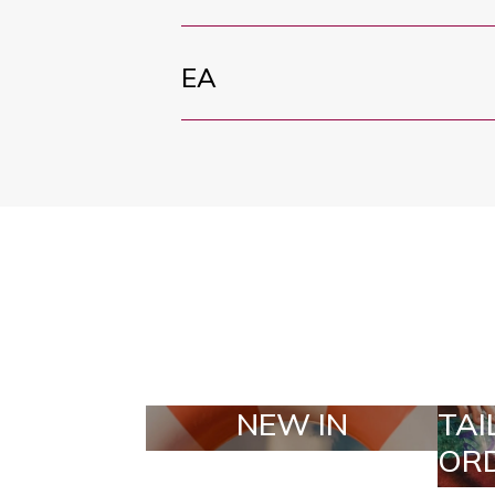
EA
NEW IN
TAILOR MADE
ORDERS