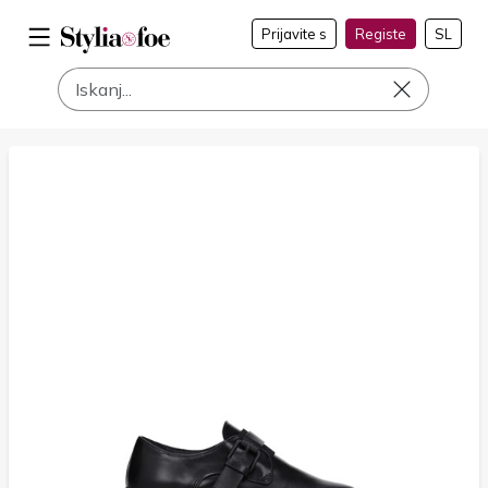
Prijavite s
Registe
SL