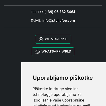
TELEFO:
(+39) 06 782 5464
EMAIL:
info@styliafoe.com
WHATSAPP IT
WHATSAPP WRLD
STYLIA SERVICES
SHOP B2B
Uporabljamo piškotke
TAYLOR MADE ORDERS
DROPSHIPPING
Piškotke in druge sledilne
tehnologije uporabljamo za
UPORABNI
izboljšanje vaše uporabniške
REGISTE
izkušnje med brskanjem po naši