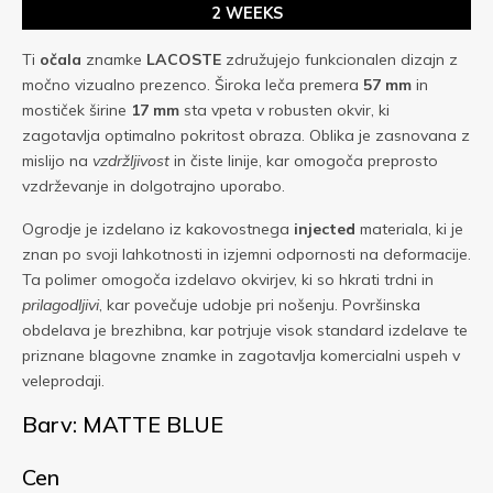
2 WEEKS
Ti
očala
znamke
LACOSTE
združujejo funkcionalen dizajn z
močno vizualno prezenco. Široka leča premera
57 mm
in
mostiček širine
17 mm
sta vpeta v robusten okvir, ki
zagotavlja optimalno pokritost obraza. Oblika je zasnovana z
mislijo na
vzdržljivost
in čiste linije, kar omogoča preprosto
vzdrževanje in dolgotrajno uporabo.
Ogrodje je izdelano iz kakovostnega
injected
materiala, ki je
znan po svoji lahkotnosti in izjemni odpornosti na deformacije.
Ta polimer omogoča izdelavo okvirjev, ki so hkrati trdni in
prilagodljivi
, kar povečuje udobje pri nošenju. Površinska
obdelava je brezhibna, kar potrjuje visok standard izdelave te
priznane blagovne znamke in zagotavlja komercialni uspeh v
veleprodaji.
Barv: MATTE BLUE
Cen