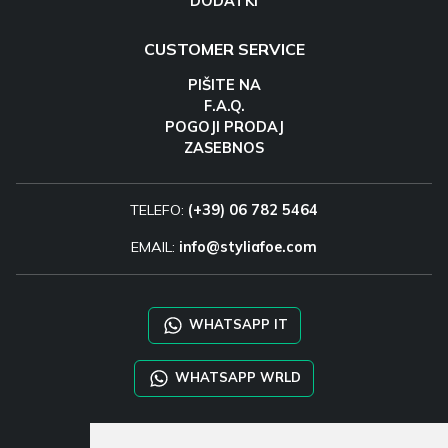
DODATKI
CUSTOMER SERVICE
PIŠITE NA
F.A.Q.
POGOJI PRODAJ
ZASEBNOS
TELEFO:
(+39) 06 782 5464
EMAIL:
info@styliafoe.com
WHATSAPP IT
WHATSAPP WRLD
STYLIA SERVICES