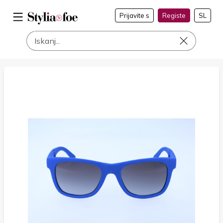
Prijavite s
Registe
SL