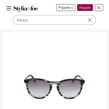
Prijavite s
Registe
SL