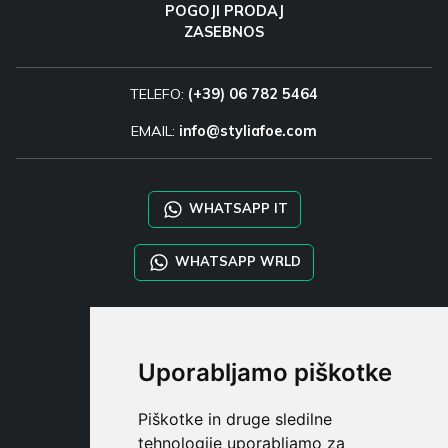
POGOJI PRODAJ
ZASEBNOS
TELEFO:
(+39) 06 782 5464
EMAIL:
info@styliafoe.com
WHATSAPP IT
WHATSAPP WRLD
STYLIA SERVICES
SHOP B2B
Uporabljamo piškotke
TAYLOR MADE ORDERS
DROPSHIPPING
Piškotke in druge sledilne
tehnologije uporabljamo za