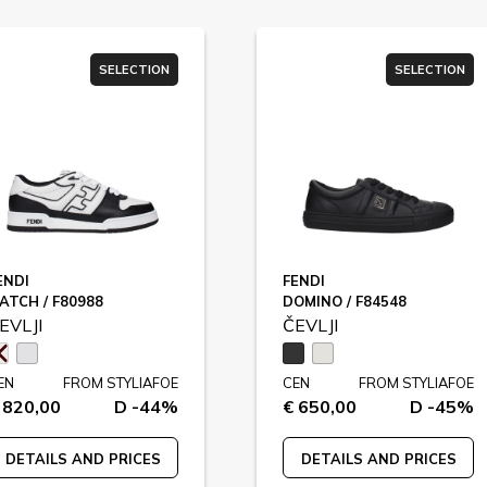
SELECTION
SELECTION
ENDI
FENDI
ATCH / F80988
DOMINO / F84548
EVLJI
ČEVLJI
EN
FROM STYLIAFOE
CEN
FROM STYLIAFOE
 820,00
D -44%
€ 650,00
D -45%
DETAILS AND PRICES
DETAILS AND PRICES