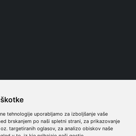
iškotke
Follow us
lne tehnologije uporabljamo za izboljšanje vaše
ed brskanjem po naši spletni strani, za prikazovanje
 oz. targetiranih oglasov, za analizo obiskov naše
gled v to, iz kje prihajajo naši gostje.