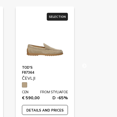
SELECTION
SU
TOD'S
TOMMY HILFI
F87364
ČEVLJI
ČEVLJI
CEN
FROM STYLIAFOE
CEN
FR
€ 590,00
D -65%
€ 119,90
DETAILS AND PRICES
DETAILS A