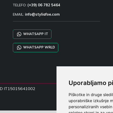
TELEFO:
(+39) 06 782 5464
EMAIL:
info@styliafoe.com
WHATSAPP IT
WHATSAPP WRLD
Uporabljamo p
ka DD IT15015641002
Piškotke in druge sledi
uporabniške izkušnje m
personaliziranih vsebin
spletne strani in za vpo