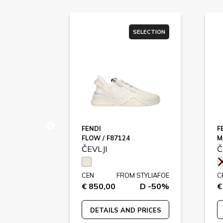
SELECTION
SELECTION
FENDI
F
FLOW / F87124
M
ČEVLJI
Č
STYLIAFOE
CEN
FROM STYLIAFOE
C
D -42%
€ 850,00
D -50%
€
 PRICES
DETAILS AND PRICES