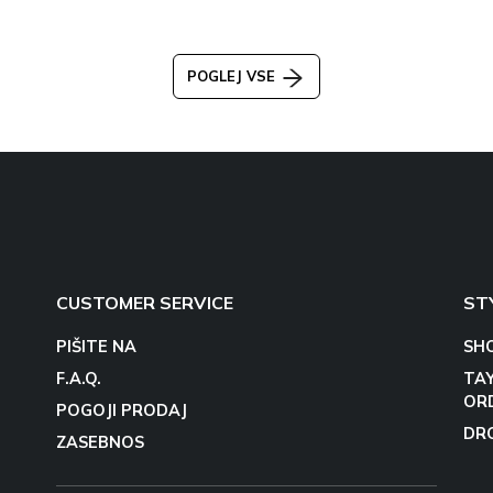
POGLEJ VSE
CUSTOMER SERVICE
ST
PIŠITE NA
SH
F.A.Q.
TA
OR
POGOJI PRODAJ
DR
ZASEBNOS