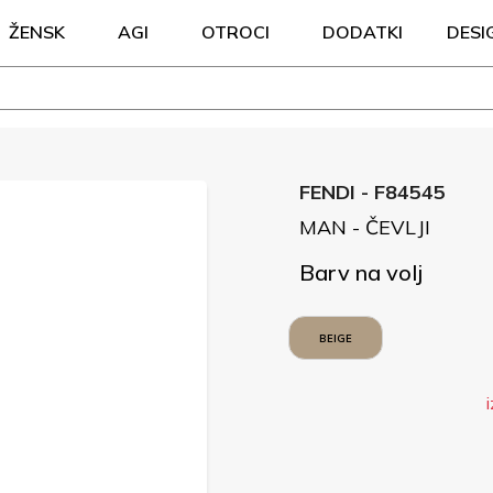
ŽENSK
AGI
OTROCI
DODATKI
DESI
FENDI - F84545
MAN - ČEVLJI
Barv na volj
BEIGE
i