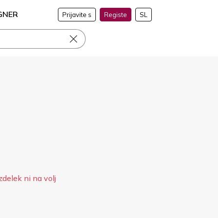
GNER
Prijavite s
Registe
SL
zdelek ni na volj