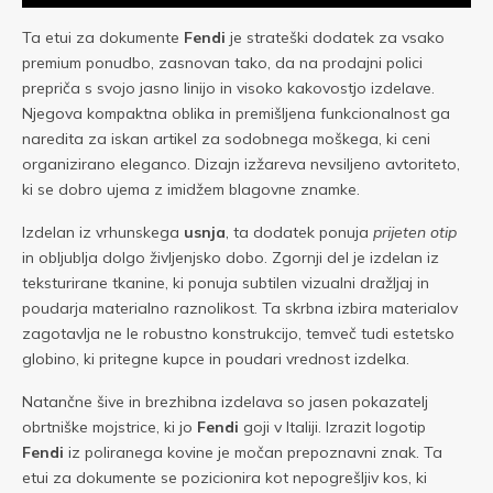
Ta etui za dokumente
Fendi
je strateški dodatek za vsako
premium ponudbo, zasnovan tako, da na prodajni polici
prepriča s svojo jasno linijo in visoko kakovostjo izdelave.
Njegova kompaktna oblika in premišljena funkcionalnost ga
naredita za iskan artikel za sodobnega moškega, ki ceni
organizirano eleganco. Dizajn izžareva nevsiljeno avtoriteto,
ki se dobro ujema z imidžem blagovne znamke.
Izdelan iz vrhunskega
usnja
, ta dodatek ponuja
prijeten otip
in obljublja dolgo življenjsko dobo. Zgornji del je izdelan iz
teksturirane tkanine, ki ponuja subtilen vizualni dražljaj in
poudarja materialno raznolikost. Ta skrbna izbira materialov
zagotavlja ne le robustno konstrukcijo, temveč tudi estetsko
globino, ki pritegne kupce in poudari vrednost izdelka.
Natančne šive in brezhibna izdelava so jasen pokazatelj
obrtniške mojstrice, ki jo
Fendi
goji v Italiji. Izrazit logotip
Fendi
iz poliranega kovine je močan prepoznavni znak. Ta
etui za dokumente se pozicionira kot nepogrešljiv kos, ki