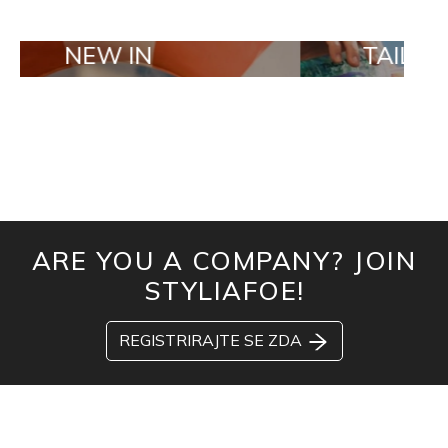
 IN
TAILOR MADE OR
ARE YOU A COMPANY? JOIN
STYLIAFOE!
REGISTRIRAJTE SE ZDA