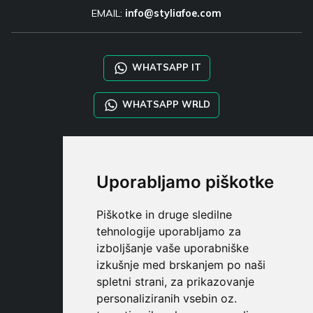
EMAIL:
info@styliafoe.com
WHATSAPP IT
WHATSAPP WRLD
STYLIA SERVICES
SHOP B2B
Uporabljamo piškotke
TAYLOR MADE ORDERS
DROPSHIPPING
Piškotke in druge sledilne
tehnologije uporabljamo za
UPORABNI
izboljšanje vaše uporabniške
REGISTE
izkušnje med brskanjem po naši
PRIJAVITE S
spletni strani, za prikazovanje
NAKUPOVALNA KOŠARIC
personaliziranih vsebin oz.