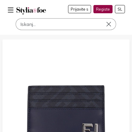
Prijavite s
Registe
SL