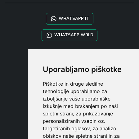
WHATSAPP IT
WHATSAPP WRLD
STYLIA SERVICES
SHOP B2B
Uporabljamo piškotke
TAYLOR MADE ORDERS
DROPSHIPPING
Piškotke in druge sledilne
tehnologije uporabljamo za
UPORABNI
izboljšanje vaše uporabniške
REGISTE
izkušnje med brskanjem po naši
PRIJAVITE S
spletni strani, za prikazovanje
NAKUPOVALNA KOŠARIC
personaliziranih vsebin oz.
targetiranih oglasov, za analizo
obiskov naše spletne strani in za