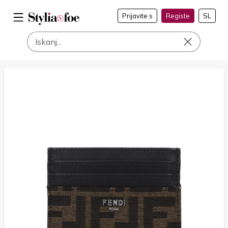
Prijavite s
Registe
SL