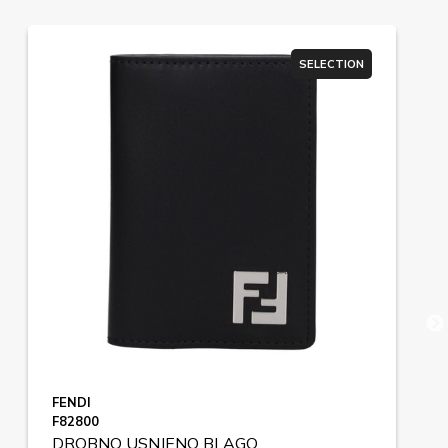
SELECTION
FENDI
F82800
DROBNO USNJENO BLAGO