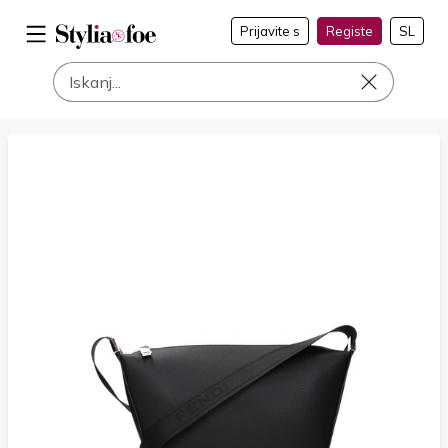
Prijavite s
Registe
SL