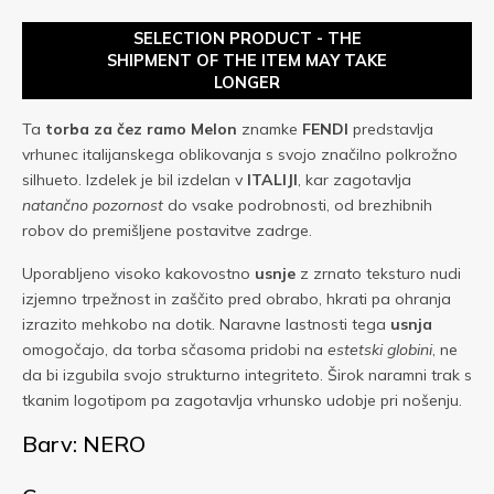
SELECTION PRODUCT - THE
SHIPMENT OF THE ITEM MAY TAKE
LONGER
Ta
torba za čez ramo
Melon
znamke
FENDI
predstavlja
vrhunec italijanskega oblikovanja s svojo značilno polkrožno
silhueto. Izdelek je bil izdelan v
ITALIJI
, kar zagotavlja
natančno pozornost
do vsake podrobnosti, od brezhibnih
robov do premišljene postavitve zadrge.
Uporabljeno visoko kakovostno
usnje
z zrnato teksturo nudi
izjemno trpežnost in zaščito pred obrabo, hkrati pa ohranja
izrazito mehkobo na dotik. Naravne lastnosti tega
usnja
omogočajo, da torba sčasoma pridobi na
estetski globini
, ne
da bi izgubila svojo strukturno integriteto. Širok naramni trak s
tkanim logotipom pa zagotavlja vrhunsko udobje pri nošenju.
Barv: NERO