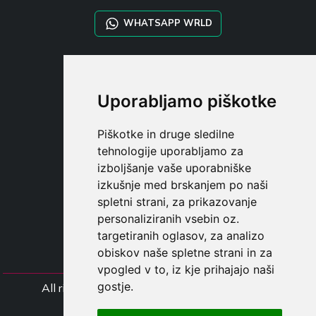
WHATSAPP WRLD
STYLIA SERVICES
SHOP B2B
Uporabljamo piškotke
TAYLOR MADE ORDERS
DROPSHIPPING
Piškotke in druge sledilne
tehnologije uporabljamo za
UPORABNI
izboljšanje vaše uporabniške
REGISTE
izkušnje med brskanjem po naši
PRIJAVITE S
spletni strani, za prikazovanje
NAKUPOVALNA KOŠARIC
personaliziranih vsebin oz.
targetiranih oglasov, za analizo
obiskov naše spletne strani in za
vpogled v to, iz kje prihajajo naši
gostje.
All rights Styliafoe s.r.l. © 2025 - Številka DD
IT15015641002