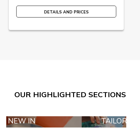
DETAILS AND PRICES
OUR HIGHLIGHTED SECTIONS
N
TAILOR MADE ORD