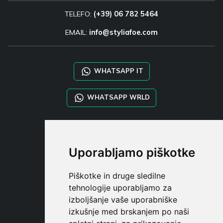
TELEFO:
(+39) 06 782 5464
EMAIL:
info@styliafoe.com
WHATSAPP IT
WHATSAPP WRLD
STYLIA SERVICES
SHOP B2B
Uporabljamo piškotke
TAYLOR MADE ORDERS
DROPSHIPPING
Piškotke in druge sledilne
tehnologije uporabljamo za
UPORABNI
izboljšanje vaše uporabniške
REGISTE
izkušnje med brskanjem po naši
PRIJAVITE S