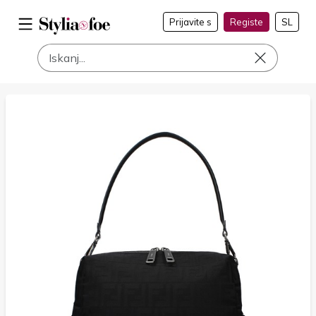
Prijavite s
Registe
SL