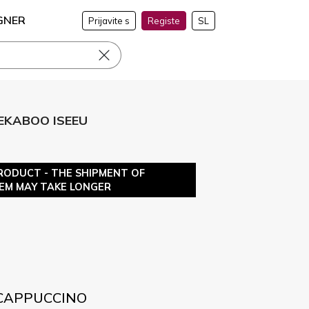
GNER
Prijavite s
Registe
SL
EEKABOO ISEEU
RODUCT - THE SHIPMENT OF
TEM MAY TAKE LONGER
 CAPPUCCINO