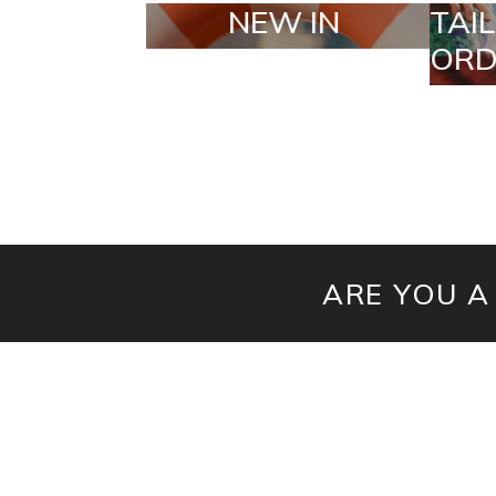
NEW IN
TAILOR MADE
ORDERS
ARE YOU A