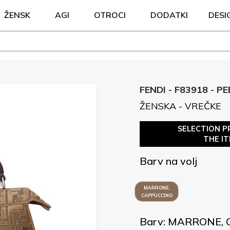
ŽENSK
AGI
OTROCI
DODATKI
DESI
FENDI - F83918 - P
ŽENSKA - VREČKE
SELECTION P
THE I
Barv na volj
MARRONE,
CAPPUCCINO
Barv: MARRONE,