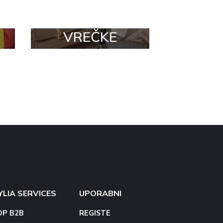
VREČKE
YLIA SERVICES
UPORABNI
OP B2B
REGISTE