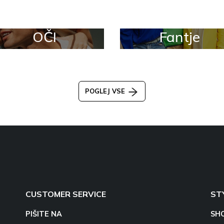
OČI
Fantje
POGLEJ VSE
CUSTOMER SERVICE
ST
PIŠITE NA
SH