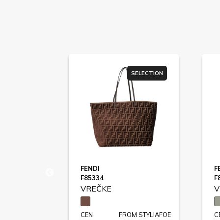
SELECTION
SELECTION
FENDI
F
F85334
F
VREČKE
V
M STYLIAFOE
CEN
FROM STYLIAFOE
C