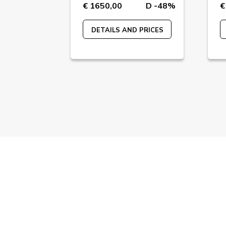
D -65%
€ 1650,00
D -48%
€
 PRICES
DETAILS AND PRICES