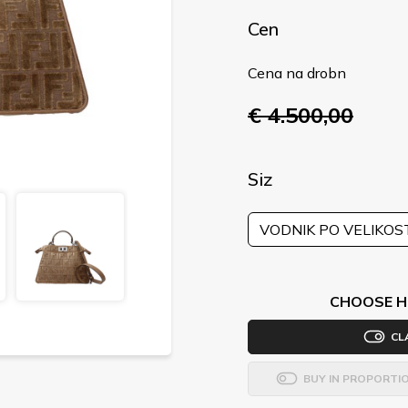
Cen
Cena na drobn
€ 4.500,00
Siz
VODNIK PO VELIKOS
CHOOSE H
CL
BUY IN PROPORTI