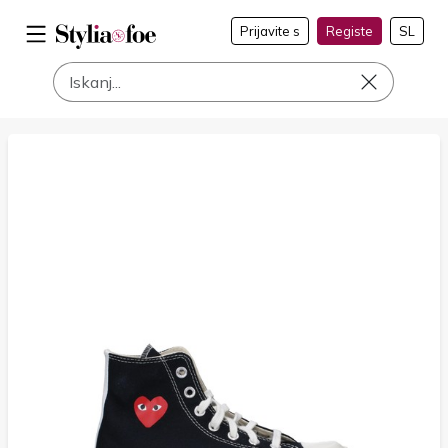
Prijavite s
Registe
SL