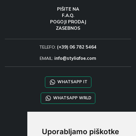
PIŠITE NA
F.A.Q.
POGOJI PRODAJ
ZASEBNOS
TELEFO:
(+39) 06 782 5464
EMAIL:
info@styliafoe.com
WHATSAPP IT
WHATSAPP WRLD
STYLIA SERVICES
SHOP B2B
Uporabljamo piškotke
TAYLOR MADE ORDERS