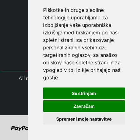
DROPSHIPPING
Piškotke in druge sledilne
tehnologije uporabljamo za
UPORABNI
izboljšanje vaše uporabniške
REGISTE
izkušnje med brskanjem po naši
PRIJAVITE S
spletni strani, za prikazovanje
NAKUPOVALNA KOŠARIC
personaliziranih vsebin oz.
targetiranih oglasov, za analizo
obiskov naše spletne strani in za
vpogled v to, iz kje prihajajo naši
gostje.
All rights Styliafoe s.r.l. © 2025 - Številka DD
IT15015641002
Se strinjam
Follow us
Zavračam
Spremeni moje nastavitve